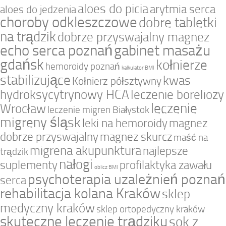
aloes do picia
arytmia serca
aloes do jedzenia
choroby odkleszczowe
dobre tabletki
na trądzik
dobrze przyswajalny magnez
echo serca poznań
gabinet masażu
gdańsk
kołnierze
hemoroidy poznań
kalkulator BMI
stabilizujące
kwas
Kołnierz półsztywny
hydroksycytrynowy HCA
leczenie boreliozy
leczenie
Wrocław
leczenie migren Białystok
migreny śląsk
leki na hemoroidy
magnez
dobrze przyswajalny
magnez skurcz
maść na
migrena akupunktura
najlepsze
trądzik
nałogi
suplementy
profilaktyka zawału
oblicz BMI
psychoterapia uzależnień poznań
serca
rehabilitacja kolana Kraków
sklep
medyczny kraków
sklep ortopedyczny kraków
skuteczne leczenie trądziku
sok z