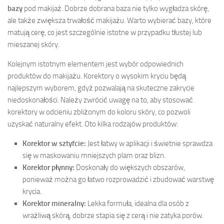
bazy
pod makijaż. Dobrze dobrana baza nie tylko wygładza skórę,
ale także zwiększa trwałość makijażu. Warto wybierać bazy, które
matują cerę, co jest szczególnie istotne w przypadku tłustej lub
mieszanej skóry.
Kolejnym istotnym elementem jest wybór odpowiednich
produktów do makijażu. Korektory o wysokim kryciu będą
najlepszym wyborem, gdyż pozwalają na skuteczne zakrycie
niedoskonałości. Należy zwrócić uwagę na to, aby stosować
korektory w odcieniu zbliżonym do koloru skóry, co pozwoli
uzyskać naturalny efekt. Oto kilka rodzajów produktów:
Korektor w sztyfcie:
Jest łatwy w aplikacji i świetnie sprawdza
się w maskowaniu mniejszych plam oraz blizn.
Korektor płynny:
Doskonały do większych obszarów,
ponieważ można go łatwo rozprowadzić i zbudować warstwę
krycia.
Korektor mineralny:
Lekka formuła, idealna dla osób z
wrażliwą skórą, dobrze stapia się z cerą i nie zatyka porów.