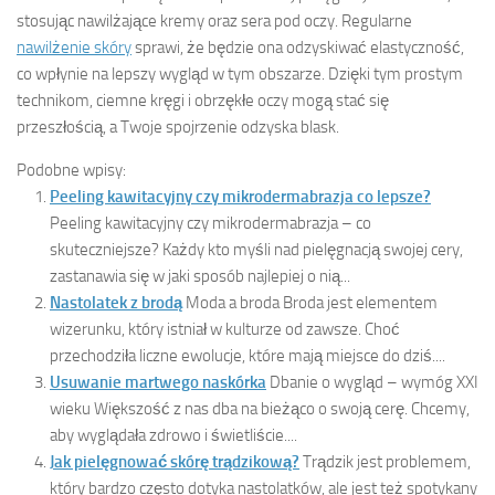
stosując nawilżające kremy oraz sera pod oczy. Regularne
nawilżenie skóry
sprawi, że będzie ona odzyskiwać elastyczność,
co wpłynie na lepszy wygląd w tym obszarze. Dzięki tym prostym
technikom, ciemne kręgi i obrzękłe oczy mogą stać się
przeszłością, a Twoje spojrzenie odzyska blask.
Podobne wpisy:
Peeling kawitacyjny czy mikrodermabrazja co lepsze?
Peeling kawitacyjny czy mikrodermabrazja – co
skuteczniejsze? Każdy kto myśli nad pielęgnacją swojej cery,
zastanawia się w jaki sposób najlepiej o nią...
Nastolatek z brodą
Moda a broda Broda jest elementem
wizerunku, który istniał w kulturze od zawsze. Choć
przechodziła liczne ewolucje, które mają miejsce do dziś....
Usuwanie martwego naskórka
Dbanie o wygląd – wymóg XXI
wieku Większość z nas dba na bieżąco o swoją cerę. Chcemy,
aby wyglądała zdrowo i świetliście....
Jak pielęgnować skórę trądzikową?
Trądzik jest problemem,
który bardzo często dotyka nastolatków, ale jest też spotykany