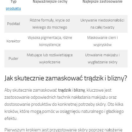
Typ
Najważniejsze cechy
Najlepsze zastosowanie
produktu
Różne formuły, krycie od
Ukrywanie niedoskonałości
Podkład
lekkiego do mocnego
na całej twarzy
Wysoka pigmentacja, różne
Maskowanie cieni i
Korektor
konsystencje
wyprysków
Matujące lub rozświetlające
Utrwalanie makijażu i
Puder
wykończenie
wygładzanie skóry
Jak skutecznie zamaskować trądzik i blizny?
Aby skutecznie zamaskować
trądzik
i
blizny
, kluczowe jest
zastosowanie odpowiednich technik nakładania makijażu oraz
dostosowanie produktów do konkretnej potrzeby skóry. Oto kilka
kroków, które mogą pomóc w osiągnięciu naturalnego i gładkiego
efektu.
Pierwszym krokiem jest przygotowanie skóry poprzez nałożenie