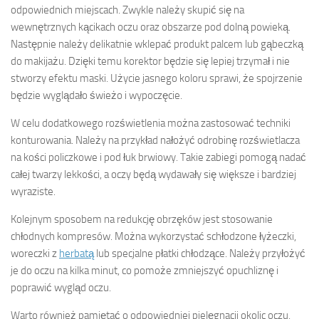
odpowiednich miejscach. Zwykle należy skupić się na
wewnętrznych kącikach oczu oraz obszarze pod dolną powieką.
Następnie należy delikatnie wklepać produkt palcem lub gąbeczką
do makijażu. Dzięki temu korektor będzie się lepiej trzymał i nie
stworzy efektu maski. Użycie jasnego koloru sprawi, że spojrzenie
będzie wyglądało świeżo i wypoczęcie.
W celu dodatkowego rozświetlenia można zastosować techniki
konturowania. Należy na przykład nałożyć odrobinę rozświetlacza
na kości policzkowe i pod łuk brwiowy. Takie zabiegi pomogą nadać
całej twarzy lekkości, a oczy będą wydawały się większe i bardziej
wyraziste.
Kolejnym sposobem na redukcję obrzęków jest stosowanie
chłodnych kompresów. Można wykorzystać schłodzone łyżeczki,
woreczki z
herbatą
lub specjalne płatki chłodzące. Należy przyłożyć
je do oczu na kilka minut, co pomoże zmniejszyć opuchliznę i
poprawić wygląd oczu.
Warto również pamiętać o odpowiedniej pielęgnacji okolic oczu,