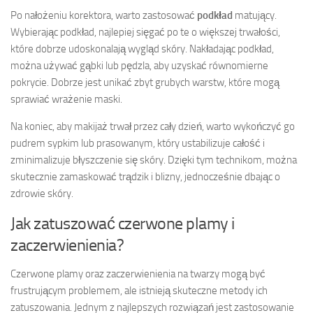
Po nałożeniu korektora, warto zastosować
podkład
matujący.
Wybierając podkład, najlepiej sięgać po te o większej trwałości,
które dobrze udoskonalają wygląd skóry. Nakładając podkład,
można używać gąbki lub pędzla, aby uzyskać równomierne
pokrycie. Dobrze jest unikać zbyt grubych warstw, które mogą
sprawiać wrażenie maski.
Na koniec, aby makijaż trwał przez cały dzień, warto wykończyć go
pudrem sypkim lub prasowanym, który ustabilizuje całość i
zminimalizuje błyszczenie się skóry. Dzięki tym technikom, można
skutecznie zamaskować trądzik i blizny, jednocześnie dbając o
zdrowie skóry.
Jak zatuszować czerwone plamy i
zaczerwienienia?
Czerwone plamy oraz zaczerwienienia na twarzy mogą być
frustrującym problemem, ale istnieją skuteczne metody ich
zatuszowania. Jednym z najlepszych rozwiązań jest zastosowanie