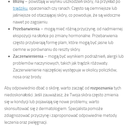
Blizny
– powstają w wyniku uszkodzeń skóry, na przykład po
trądziku
, oparzeniach czy ranach. Często są ciemniejsze lub
jaśniejsze od otaczającej skóry, co powoduje, że są widoczne
nawet po zagojeniu.
Przebarwienia
– mogą mieć różną przyczynę, od nadmiernej
ekspozycji na słońce po zmiany hormonalne. Przebarwienia
często przybierają formę plam, które mogą być jasne lub
ciemne w porównaniu do reszty skóry.
Zaczerwienienia
– mogą być wynikiem podrażnień, alergii lub
problemów naczyniowych, takich jak trądzik różowaty.
Zaczerwienienie najczęściej występuje w okolicy policzków,
nosa oraz brody.
Aby odpowiednio dbać o skórę, warto zacząć od
rozpoznania
tych
niedoskonałości. Jeśli zauważasz, że Twoja skóra często zmienia
się w kondycji lub pojawiają się nowe problemy, warto
skonsultować się z dermatologiem. Specjalista pomoże
zdiagnozować przyczynę i zaproponować odpowiednie metody
leczenia oraz pielęgnacji.