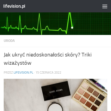
lifevision.pl
Skip to content
URODA
Jak ukryć niedoskonałości skóry? Triki
wizażystów
PRZEZ
LIFEVISION.PL
·
15 CZERWCA 2022