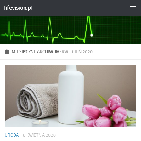
lifevision.pl
Skip to content
MIESIĘCZNE ARCHIWUM:
KWIECIEŃ 2020
URODA
18 KWIETNIA 2020