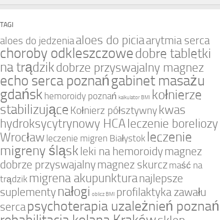
TAGI
aloes do picia
arytmia serca
aloes do jedzenia
choroby odkleszczowe
dobre tabletki
na trądzik
dobrze przyswajalny magnez
echo serca poznań
gabinet masażu
gdańsk
kołnierze
hemoroidy poznań
kalkulator BMI
stabilizujące
kwas
Kołnierz półsztywny
hydroksycytrynowy HCA
leczenie boreliozy
leczenie
Wrocław
leczenie migren Białystok
migreny śląsk
leki na hemoroidy
magnez
dobrze przyswajalny
magnez skurcz
maść na
migrena akupunktura
najlepsze
trądzik
nałogi
suplementy
profilaktyka zawału
oblicz BMI
psychoterapia uzależnień poznań
serca
rehabilitacja kolana Kraków