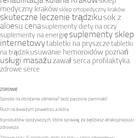
sklep
medyczny kraków
sklep ortopedyczny kraków
skuteczne leczenie trądziku
sok z
aloesu cena
suplementy diety na oczy
suplementy sklep
suplementy na energię
internetowy
tabletki na pryszcze
tabletki
usuwanie hemoroidów poznań
na trądzik
usługi masażu
zawał serca profilaktyka
zdrowe serce
ZDROWIE
Sposób na obniżenie ciśnienia? Jedz pieczone ziemniaki!
Ruch na świeżym powietrzu a skóra
9 produktów spożywczych, które sprawią, że będziesz atrakcyjniejsza i
zdrowsza
Zdrowe oczy. Suplementy diety na oczy – sklep internetowy