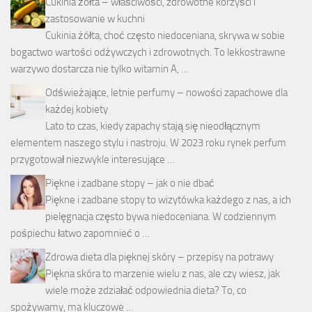
Cukinia żółta – właściwości, zdrowotne korzyści i
zastosowanie w kuchni
Cukinia żółta, choć często niedoceniana, skrywa w sobie
bogactwo wartości odżywczych i zdrowotnych. To lekkostrawne
warzywo dostarcza nie tylko witamin A, …
Odświeżające, letnie perfumy – nowości zapachowe dla
każdej kobiety
Lato to czas, kiedy zapachy stają się nieodłącznym
elementem naszego stylu i nastroju. W 2023 roku rynek perfum
przygotował niezwykle interesujące …
Piękne i zadbane stopy – jak o nie dbać
Piękne i zadbane stopy to wizytówka każdego z nas, a ich
pielęgnacja często bywa niedoceniana. W codziennym
pośpiechu łatwo zapomnieć o …
Zdrowa dieta dla pięknej skóry – przepisy na potrawy
Piękna skóra to marzenie wielu z nas, ale czy wiesz, jak
wiele może zdziałać odpowiednia dieta? To, co
spożywamy, ma kluczowe …