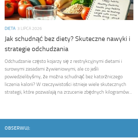
DIETA
3 LIPCA 2026
Jak schudnąć bez diety? Skuteczne nawyki i
strategie odchudzania
Odchudzanie często kojarzy się z restrykcyjnymi dietami i
surowymi zasadami żywieniowymi, ale co jeśli
powiedzielibyśmy, że można schudnąć bez katorżniczego
liczenia kalorii? W rzeczywistości istnieje wiele skutecznych
strategii, które pozwalają na zrzucenie zbędnych kilogramów...
OBSERWUJ: