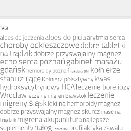
TAGI
aloes do picia
arytmia serca
aloes do jedzenia
choroby odkleszczowe
dobre tabletki
na trądzik
dobrze przyswajalny magnez
echo serca poznań
gabinet masażu
gdańsk
kołnierze
hemoroidy poznań
kalkulator BMI
stabilizujące
kwas
Kołnierz półsztywny
hydroksycytrynowy HCA
leczenie boreliozy
leczenie
Wrocław
leczenie migren Białystok
migreny śląsk
leki na hemoroidy
magnez
dobrze przyswajalny
magnez skurcz
maść na
migrena akupunktura
najlepsze
trądzik
nałogi
suplementy
profilaktyka zawału
oblicz BMI