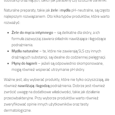
substancji drażniących, takich jak parabeny czy sztuczne barwniki.
Naturalne preparaty, takie jak
żele
i
mydła
pH-neutralne, są często
najlepszym rozwiązaniem. Oto kilka typów produktów, które warto
rozważyć:
Żele do mycia intymnego
– są delikatne dla skóry, a ich
formuła zazwyczaj zawiera składniki nawilżające i łagodzące
podrażnienia.
Mydła naturalne
– te, które nie zawierają SLS czy innych
drażniących substancji, są idealne do codziennej pielęgnacji.
Płyny do kąpieli
– jeżeli są odpowiednio skomponowane,
mogą również wspierać utrzymanie pH skóry.
Ważne jest, aby wybierać produkty, które nie tylko oczyszczają, ale
również
nawilżają
i
łagodzą
podrażnienia. Dobrze jest również
zwrócić uwagę na dodatkowe właściwości, takie jak działanie
przeciwbakteryjne. Przy wyborze produktów warto również
zweryfikować opinie innych użytkowników oraz testy
dermatologiczne.