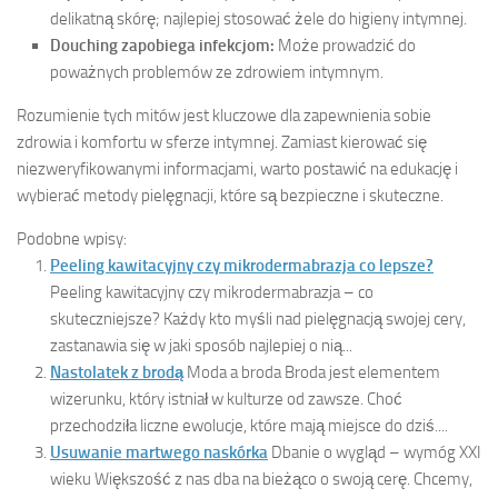
delikatną skórę; najlepiej stosować żele do higieny intymnej.
Douching zapobiega infekcjom:
Może prowadzić do
poważnych problemów ze zdrowiem intymnym.
Rozumienie tych mitów jest kluczowe dla zapewnienia sobie
zdrowia i komfortu w sferze intymnej. Zamiast kierować się
niezweryfikowanymi informacjami, warto postawić na edukację i
wybierać metody pielęgnacji, które są bezpieczne i skuteczne.
Podobne wpisy:
Peeling kawitacyjny czy mikrodermabrazja co lepsze?
Peeling kawitacyjny czy mikrodermabrazja – co
skuteczniejsze? Każdy kto myśli nad pielęgnacją swojej cery,
zastanawia się w jaki sposób najlepiej o nią...
Nastolatek z brodą
Moda a broda Broda jest elementem
wizerunku, który istniał w kulturze od zawsze. Choć
przechodziła liczne ewolucje, które mają miejsce do dziś....
Usuwanie martwego naskórka
Dbanie o wygląd – wymóg XXI
wieku Większość z nas dba na bieżąco o swoją cerę. Chcemy,