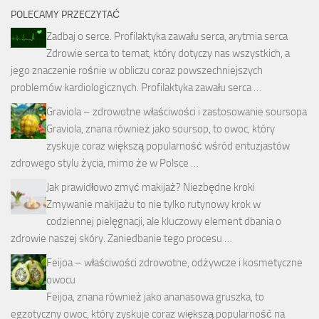
POLECAMY PRZECZYTAĆ
Zadbaj o serce. Profilaktyka zawału serca, arytmia serca
Zdrowie serca to temat, który dotyczy nas wszystkich, a
jego znaczenie rośnie w obliczu coraz powszechniejszych
problemów kardiologicznych. Profilaktyka zawału serca …
Graviola – zdrowotne właściwości i zastosowanie soursopa
Graviola, znana również jako soursop, to owoc, który
zyskuje coraz większą popularność wśród entuzjastów
zdrowego stylu życia, mimo że w Polsce …
Jak prawidłowo zmyć makijaż? Niezbędne kroki
Zmywanie makijażu to nie tylko rutynowy krok w
codziennej pielęgnacji, ale kluczowy element dbania o
zdrowie naszej skóry. Zaniedbanie tego procesu …
Feijoa – właściwości zdrowotne, odżywcze i kosmetyczne
owocu
Feijoa, znana również jako ananasowa gruszka, to
egzotyczny owoc, który zyskuje coraz większą popularność na