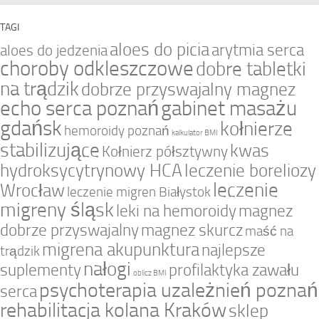
TAGI
aloes do picia
arytmia serca
aloes do jedzenia
choroby odkleszczowe
dobre tabletki
na trądzik
dobrze przyswajalny magnez
echo serca poznań
gabinet masażu
gdańsk
kołnierze
hemoroidy poznań
kalkulator BMI
stabilizujące
kwas
Kołnierz półsztywny
hydroksycytrynowy HCA
leczenie boreliozy
leczenie
Wrocław
leczenie migren Białystok
migreny śląsk
leki na hemoroidy
magnez
dobrze przyswajalny
magnez skurcz
maść na
migrena akupunktura
najlepsze
trądzik
nałogi
suplementy
profilaktyka zawału
oblicz BMI
psychoterapia uzależnień poznań
serca
rehabilitacja kolana Kraków
sklep