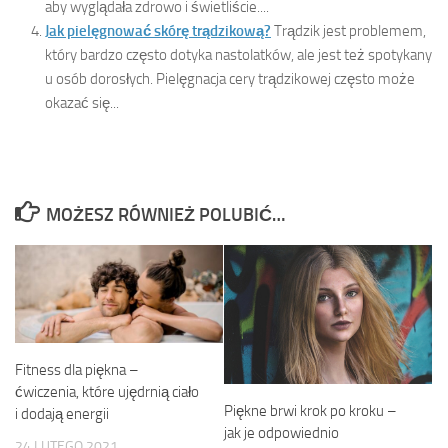
aby wyglądała zdrowo i świetliście....
Jak pielęgnować skórę trądzikową?
Trądzik jest problemem,
który bardzo często dotyka nastolatków, ale jest też spotykany
u osób dorosłych. Pielęgnacja cery trądzikowej często może
okazać się...
MOŻESZ RÓWNIEŻ POLUBIĆ…
Fitness dla piękna –
ćwiczenia, które ujędrnią ciało
Piękne brwi krok po kroku –
i dodają energii
jak je odpowiednio
24 LUTEGO 2021