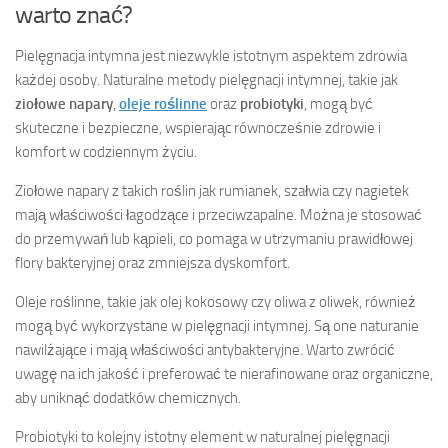
warto znać?
Pielęgnacja intymna jest niezwykle istotnym aspektem zdrowia
każdej osoby. Naturalne metody pielęgnacji intymnej, takie jak
ziołowe napary
,
oleje roślinne
oraz
probiotyki
, mogą być
skuteczne i bezpieczne, wspierając równocześnie zdrowie i
komfort w codziennym życiu.
Ziołowe napary z takich roślin jak rumianek, szałwia czy nagietek
mają właściwości łagodzące i przeciwzapalne. Można je stosować
do przemywań lub kąpieli, co pomaga w utrzymaniu prawidłowej
flory bakteryjnej oraz zmniejsza dyskomfort.
Oleje roślinne, takie jak olej kokosowy czy oliwa z oliwek, również
mogą być wykorzystane w pielęgnacji intymnej. Są one naturanie
nawilżające i mają właściwości antybakteryjne. Warto zwrócić
uwagę na ich jakość i preferować te nierafinowane oraz organiczne,
aby uniknąć dodatków chemicznych.
Probiotyki to kolejny istotny element w naturalnej pielęgnacji