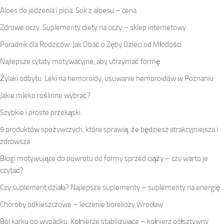
Aloes do jedzenia i picia. Sok z aloesu – cena
Zdrowe oczy. Suplementy diety na oczy – sklep internetowy
Poradnik dla Rodziców: Jak Dbać o Zęby Dzieci od Młodości
Najlepsze cytaty motywacyjne, aby utrzymać formę
Żylaki odbytu. Leki na hemoroidy, usuwanie hemoroidów w Poznaniu
Jakie mleko roślinne wybrać?
Szybkie i proste przekąski.
9 produktów spożywczych, które sprawią, że będziesz atrakcyjniejsza i
zdrowsza
Blogi motywujące do powrotu do formy sprzed ciąży – czy warto je
czytać?
Czy suplement działa? Najlepsze suplementy – suplementy na energię
Choroby odkleszczowe – leczenie boreliozy Wrocław
Ból karku po wypadku. Kołnierze stabilizujące – kołnierz półsztywny