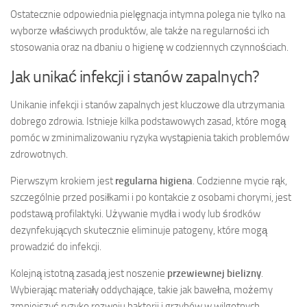
Ostatecznie odpowiednia pielęgnacja intymna polega nie tylko na
wyborze właściwych produktów, ale także na regularności ich
stosowania oraz na dbaniu o higienę w codziennych czynnościach.
Jak unikać infekcji i stanów zapalnych?
Unikanie infekcji i stanów zapalnych jest kluczowe dla utrzymania
dobrego zdrowia. Istnieje kilka podstawowych zasad, które mogą
pomóc w zminimalizowaniu ryzyka wystąpienia takich problemów
zdrowotnych.
Pierwszym krokiem jest
regularna higiena
. Codzienne mycie rąk,
szczególnie przed posiłkami i po kontakcie z osobami chorymi, jest
podstawą profilaktyki. Używanie mydła i wody lub środków
dezynfekujących skutecznie eliminuje patogeny, które mogą
prowadzić do infekcji.
Kolejną istotną zasadą jest noszenie
przewiewnej bielizny
.
Wybierając materiały oddychające, takie jak bawełna, możemy
zmniejszyć ryzyko rozwoju bakterii i grzybów w wilgotnych