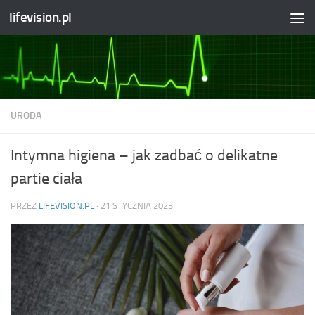
lifevision.pl
Skip to content
URODA
Intymna higiena – jak zadbać o delikatne
partie ciała
PRZEZ
LIFEVISION.PL
·
21 STYCZNIA 2023