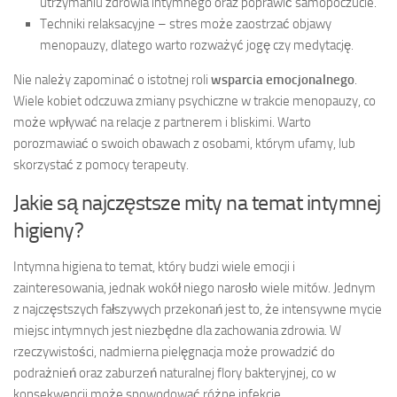
utrzymaniu zdrowia intymnego oraz poprawić samopoczucie.
Techniki relaksacyjne – stres może zaostrzać objawy
menopauzy, dlatego warto rozważyć jogę czy medytację.
Nie należy zapominać o istotnej roli
wsparcia emocjonalnego
.
Wiele kobiet odczuwa zmiany psychiczne w trakcie menopauzy, co
może wpływać na relacje z partnerem i bliskimi. Warto
porozmawiać o swoich obawach z osobami, którym ufamy, lub
skorzystać z pomocy terapeuty.
Jakie są najczęstsze mity na temat intymnej
higieny?
Intymna higiena to temat, który budzi wiele emocji i
zainteresowania, jednak wokół niego narosło wiele mitów. Jednym
z najczęstszych fałszywych przekonań jest to, że intensywne mycie
miejsc intymnych jest niezbędne dla zachowania zdrowia. W
rzeczywistości, nadmierna pielęgnacja może prowadzić do
podrażnień oraz zaburzeń naturalnej flory bakteryjnej, co w
konsekwencji może spowodować różne infekcje.