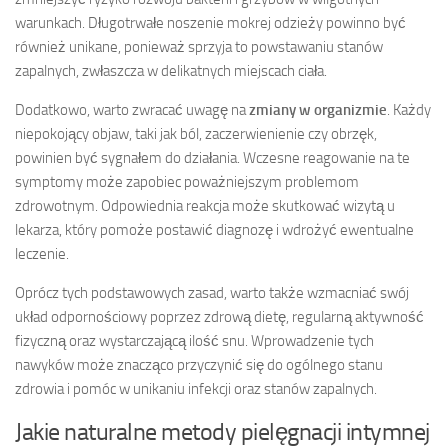
warunkach. Długotrwałe noszenie mokrej odzieży powinno być
również unikane, ponieważ sprzyja to powstawaniu stanów
zapalnych, zwłaszcza w delikatnych miejscach ciała.
Dodatkowo, warto zwracać uwagę na
zmiany w organizmie
. Każdy
niepokojący objaw, taki jak ból, zaczerwienienie czy obrzęk,
powinien być sygnałem do działania. Wczesne reagowanie na te
symptomy może zapobiec poważniejszym problemom
zdrowotnym. Odpowiednia reakcja może skutkować wizytą u
lekarza, który pomoże postawić diagnozę i wdrożyć ewentualne
leczenie.
Oprócz tych podstawowych zasad, warto także wzmacniać swój
układ odpornościowy poprzez zdrową dietę, regularną aktywność
fizyczną oraz wystarczającą ilość snu. Wprowadzenie tych
nawyków może znacząco przyczynić się do ogólnego stanu
zdrowia i pomóc w unikaniu infekcji oraz stanów zapalnych.
Jakie naturalne metody pielęgnacji intymnej