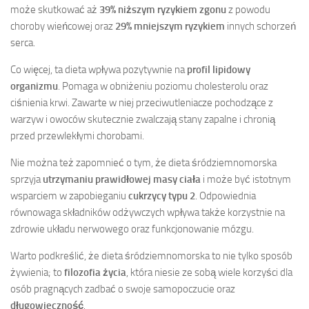
może skutkować aż
39% niższym ryzykiem zgonu
z powodu
choroby wieńcowej oraz
29% mniejszym ryzykiem
innych schorzeń
serca.
Co więcej, ta dieta wpływa pozytywnie na
profil lipidowy
organizmu
. Pomaga w obniżeniu poziomu cholesterolu oraz
ciśnienia krwi. Zawarte w niej przeciwutleniacze pochodzące z
warzyw i owoców skutecznie zwalczają stany zapalne i chronią
przed przewlekłymi chorobami.
Nie można też zapomnieć o tym, że dieta śródziemnomorska
sprzyja
utrzymaniu prawidłowej masy ciała
i może być istotnym
wsparciem w zapobieganiu
cukrzycy typu 2
. Odpowiednia
równowaga składników odżywczych wpływa także korzystnie na
zdrowie układu nerwowego oraz funkcjonowanie mózgu.
Warto podkreślić, że dieta śródziemnomorska to nie tylko sposób
żywienia; to
filozofia życia
, która niesie ze sobą wiele korzyści dla
osób pragnących zadbać o swoje samopoczucie oraz
długowieczność
.