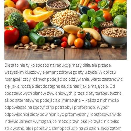
Dieta to nie tylko sposób na redukcję masy ciała, ale przede
wszystkim kluczowy element zdrowego stylu życia. W obliczu
rosnącej liczby różnych podejść do odżywiania, warto zastanowić
się, jakie rodzaje diet dostępne są dla nas i jakie mają cele. Od
podstawowych planów żywieniowych, przez diety terapeutyczne,
aż po alternatywne podejścia eliminacyjne – każda z nich może
odpowiadać na specyficzne potrzeby i preferencje. Wybór
odpowiedniej diety powinien być przemyślany i dostosowany do
indywidualnych wymagań, co może przynieść korzyści nie tylko
zdrowotne, ale i poprawić samopoczucie na co dzień. Jakie zatem