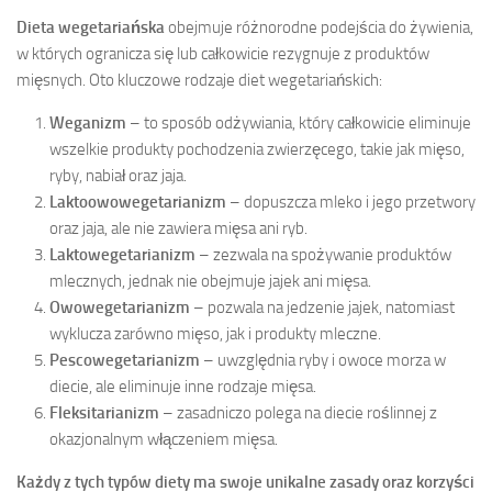
Dieta wegetariańska
obejmuje różnorodne podejścia do żywienia,
w których ogranicza się lub całkowicie rezygnuje z produktów
mięsnych. Oto kluczowe rodzaje diet wegetariańskich:
Weganizm
– to sposób odżywiania, który całkowicie eliminuje
wszelkie produkty pochodzenia zwierzęcego, takie jak mięso,
ryby, nabiał oraz jaja.
Laktoowowegetarianizm
– dopuszcza mleko i jego przetwory
oraz jaja, ale nie zawiera mięsa ani ryb.
Laktowegetarianizm
– zezwala na spożywanie produktów
mlecznych, jednak nie obejmuje jajek ani mięsa.
Owowegetarianizm
– pozwala na jedzenie jajek, natomiast
wyklucza zarówno mięso, jak i produkty mleczne.
Pescowegetarianizm
– uwzględnia ryby i owoce morza w
diecie, ale eliminuje inne rodzaje mięsa.
Fleksitarianizm
– zasadniczo polega na diecie roślinnej z
okazjonalnym włączeniem mięsa.
Każdy z tych typów diety ma swoje unikalne zasady oraz korzyści