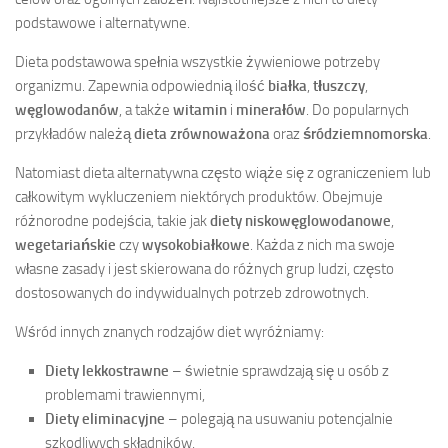
podstawowe i alternatywne.
Dieta podstawowa spełnia wszystkie żywieniowe potrzeby
organizmu. Zapewnia odpowiednią ilość
białka
,
tłuszczy
,
węglowodanów
, a także
witamin
i
minerałów
. Do popularnych
przykładów należą
dieta zrównoważona
oraz
śródziemnomorska
.
Natomiast dieta alternatywna często wiąże się z ograniczeniem lub
całkowitym wykluczeniem niektórych produktów. Obejmuje
różnorodne podejścia, takie jak
diety niskowęglowodanowe
,
wegetariańskie
czy
wysokobiałkowe
. Każda z nich ma swoje
własne zasady i jest skierowana do różnych grup ludzi, często
dostosowanych do indywidualnych potrzeb zdrowotnych.
Wśród innych znanych rodzajów diet wyróżniamy:
Diety lekkostrawne
– świetnie sprawdzają się u osób z
problemami trawiennymi,
Diety eliminacyjne
– polegają na usuwaniu potencjalnie
szkodliwych składników,