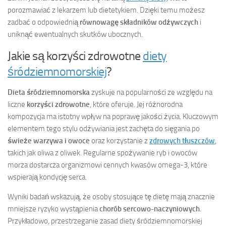
porozmawiać z lekarzem lub dietetykiem. Dzięki temu możesz
zadbać o odpowiednią
równowagę składników odżywczych
i
uniknąć ewentualnych skutków ubocznych.
Jakie są korzyści zdrowotne
diety
śródziemnomorskiej
?
Dieta śródziemnomorska
zyskuje na popularności ze względu na
liczne
korzyści zdrowotne
, które oferuje. Jej różnorodna
kompozycja ma istotny wpływ na poprawę jakości życia. Kluczowym
elementem tego stylu odżywiania jest zachęta do sięgania po
świeże warzywa i owoce
oraz korzystanie z
zdrowych tłuszczów
,
takich jak oliwa z oliwek. Regularne spożywanie ryb i owoców
morza dostarcza organizmowi cennych kwasów omega-3, które
wspierają kondycję serca.
Wyniki badań wskazują, że osoby stosujące tę dietę mają znacznie
mniejsze ryzyko wystąpienia
chorób sercowo-naczyniowych
.
Przykładowo, przestrzeganie zasad diety śródziemnomorskiej