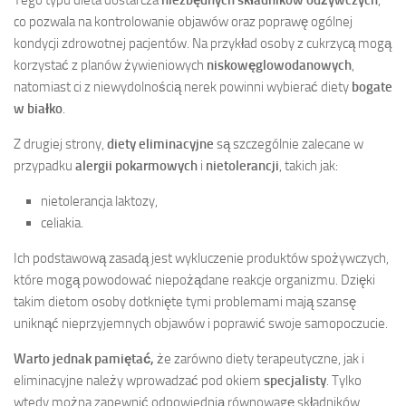
Tego typu dieta dostarcza
niezbędnych składników odżywczych
,
co pozwala na kontrolowanie objawów oraz poprawę ogólnej
kondycji zdrowotnej pacjentów. Na przykład osoby z cukrzycą mogą
korzystać z planów żywieniowych
niskowęglowodanowych
,
natomiast ci z niewydolnością nerek powinni wybierać diety
bogate
w białko
.
Z drugiej strony,
diety eliminacyjne
są szczególnie zalecane w
przypadku
alergii pokarmowych
i
nietolerancji
, takich jak:
nietolerancja laktozy,
celiakia.
Ich podstawową zasadą jest wykluczenie produktów spożywczych,
które mogą powodować niepożądane reakcje organizmu. Dzięki
takim dietom osoby dotknięte tymi problemami mają szansę
uniknąć nieprzyjemnych objawów i poprawić swoje samopoczucie.
Warto jednak pamiętać,
że zarówno diety terapeutyczne, jak i
eliminacyjne należy wprowadzać pod okiem
specjalisty
. Tylko
wtedy można zapewnić odpowiednią równowagę składników