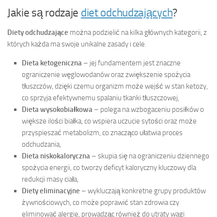
Jakie są rodzaje
diet odchudzających
?
Diety odchudzające
można podzielić na kilka głównych kategorii, z
których każda ma swoje unikalne zasady i cele.
Dieta ketogeniczna
– jej fundamentem jest znaczne
ograniczenie węglowodanów oraz zwiększenie spożycia
tłuszczów, dzięki czemu organizm może wejść w stan ketozy,
co sprzyja efektywnemu spalaniu tkanki tłuszczowej,
Dieta wysokobiałkowa
– polega na wzbogaceniu posiłków o
większe ilości białka, co wspiera uczucie sytości oraz może
przyspieszać metabolizm, co znacząco ułatwia proces
odchudzania,
Dieta niskokaloryczna
– skupia się na ograniczeniu dziennego
spożycia energii, co tworzy deficyt kaloryczny kluczowy dla
redukcji masy ciała,
Diety eliminacyjne
– wykluczają konkretne grupy produktów
żywnościowych, co może poprawić stan zdrowia czy
eliminować alergie, prowadząc również do utraty wagi