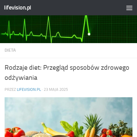
lifevision.pl
Skip to content
DIETA
Rodzaje diet: Przegląd sposobów zdrowego
odżywiania
PRZEZ
LIFEVISION.PL
·
23 MAJA 2025