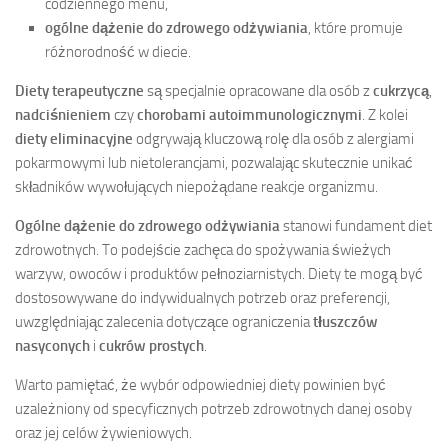
codziennego menu,
ogólne dążenie do zdrowego odżywiania
, które promuje
różnorodność w diecie.
Diety terapeutyczne
są specjalnie opracowane dla osób z
cukrzycą
,
nadciśnieniem
czy
chorobami autoimmunologicznymi
. Z kolei
diety eliminacyjne
odgrywają kluczową rolę dla osób z alergiami
pokarmowymi lub nietolerancjami, pozwalając skutecznie unikać
składników wywołujących niepożądane reakcje organizmu.
Ogólne dążenie do zdrowego odżywiania
stanowi fundament diet
zdrowotnych. To podejście zachęca do spożywania świeżych
warzyw, owoców i produktów pełnoziarnistych. Diety te mogą być
dostosowywane do indywidualnych potrzeb oraz preferencji,
uwzględniając zalecenia dotyczące ograniczenia
tłuszczów
nasyconych
i
cukrów prostych
.
Warto pamiętać, że wybór odpowiedniej diety powinien być
uzależniony od specyficznych potrzeb zdrowotnych danej osoby
oraz jej celów żywieniowych.