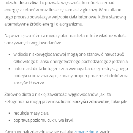
udziału
tłuszczów
. To pozwala większości komórek czerpać
energię z ketonów oraz tłuszczy zamiast z glukozy. W rezultacie
tego procesu powstają w wątrobie ciała ketonowe, które stanowią
alternatywne źródło energii dla organizmu.
Najważniejsza różnica między obiema dietami leży właśnie w ilości
spożywanych węglowodanów:
w diecie niskowęglodanowej mogą one stanowić nawet
26%
całkowitego bilansu energetycznego pochodzącego z jedzenia,
natomiast dieta ketogeniczna wymaga bardziej restrykcyjnego
podejścia oraz znaczącej zmiany proporcji makroskładników na
korzyść tłuszczy.
Zarówno dieta o niskiej zawartości węglowodanów, jak i ta
ketogeniczna mogą przynieść liczne
korzyści zdrowotne
, takie jak:
redukcja masy ciała,
poprawa poziomu cukru we krwi.
Zanim jednak zdecydujesz się na taką
zmianę diety
, warto