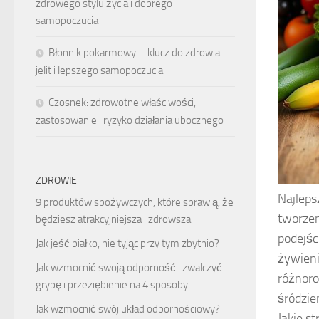
zdrowego stylu życia i dobrego
samopoczucia
Błonnik pokarmowy – klucz do zdrowia
jelit i lepszego samopoczucia
Czosnek: zdrowotne właściwości,
zastosowanie i ryzyko działania ubocznego
ZDROWIE
Najleps
9 produktów spożywczych, które sprawią, że
tworzen
będziesz atrakcyjniejsza i zdrowsza
podejśc
Jak jeść białko, nie tyjąc przy tym zbytnio?
żywieni
Jak wzmocnić swoją odporność i zwalczyć
różnoro
grypę i przeziębienie na 4 sposoby
śródzie
Jak wzmocnić swój układ odpornościowy?
Jakie s