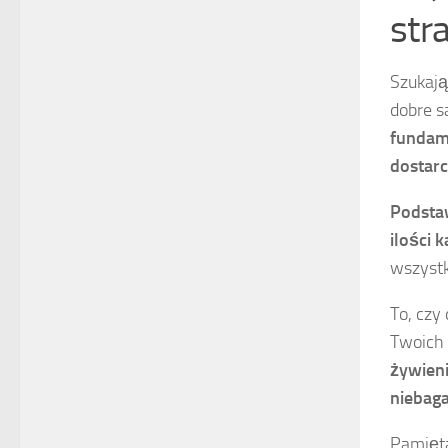
str
Szukają
dobre s
fundame
dostar
Podstaw
ilości 
wszystk
To, czy
Twoich 
żywieni
niebaga
Pamięta