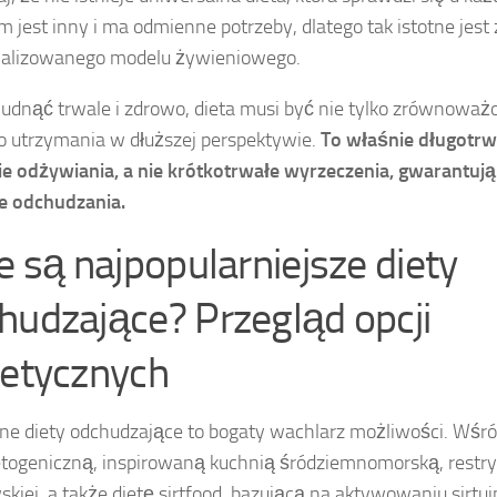
m jest inny i ma odmienne potrzeby, dlatego tak istotne jest 
nalizowanego modelu żywieniowego.
udnąć trwale i zdrowo, dieta musi być nie tylko zrównoważo
o utrzymania w dłuższej perspektywie.
To właśnie długotrw
e odżywiania, a nie krótkotrwałe wyrzeczenia, gwarantuj
e odchudzania.
ie są najpopularniejsze diety
hudzające? Przegląd opcji
tetycznych
ne diety odchudzające to bogaty wachlarz możliwości. Wśró
etogeniczną, inspirowaną kuchnią śródziemnomorską, restry
kiej, a także dietę sirtfood, bazującą na aktywowaniu sirtui