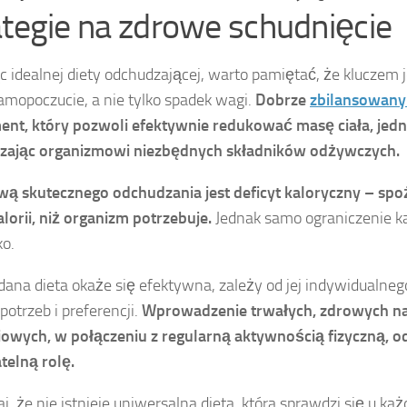
ategie na zdrowe schudnięcie
c idealnej diety odchudzającej, warto pamiętać, że kluczem j
amopoczucie, a nie tylko spadek wagi.
Dobrze
zbilansowany 
nt, który pozwoli efektywnie redukować masę ciała, jed
czając organizmowi niezbędnych składników odżywczych.
ą skutecznego odchudzania jest deficyt kaloryczny – spo
kalorii, niż organizm potrzebuje.
Jednak samo ograniczenie kal
o.
 dana dieta okaże się efektywna, zależy od jej indywidualn
potrzeb i preferencji.
Wprowadzenie trwałych, zdrowych 
owych, w połączeniu z regularną aktywnością fizyczną, o
telną rolę.
j, że nie istnieje uniwersalna dieta, która sprawdzi się u ka