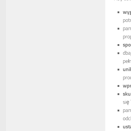
wyg
pot
pam
pro
spo
dba
peł
uni
pro
wpr
sku
się
pam
odc
ust