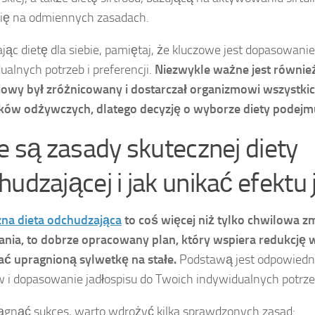
się na odmiennych zasadach.
jąc dietę dla siebie, pamiętaj, że kluczowe jest dopasowanie 
ualnych potrzeb i preferencji.
Niezwykle ważne jest również
owy był zróżnicowany i dostarczał organizmowi wszystki
ków odżywczych, dlatego decyzję o wyborze diety podejm
ie są zasady skutecznej diety
hudzającej i jak unikać efektu 
na dieta odchudzająca
to coś więcej niż tylko chwilowa z
nia, to dobrze opracowany plan, który wspiera redukcję 
ć upragnioną sylwetkę na stałe.
Podstawą jest odpowiedn
w i dopasowanie jadłospisu do Twoich indywidualnych potrze
ągnąć sukces, warto wdrożyć kilka sprawdzonych zasad: