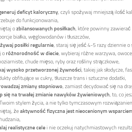
eneruj deficyt kaloryczny
, czyli spożywaj mniejszą ilość kal
rzebuje do funkcjonowania,
iętaj o
zbilansowanych posiłkach
, które powinny zawierać
porcje białka, węglowodanów i tłuszczów,
żywaj posiłki regularnie
, staraj się jeść 4-5 razy dziennie o
j o
różnorodność w diecie
, wybieraj różne warzywa, owoce
noziarniste, chude mięso, ryby oraz rośliny strączkowe,
kaj wysoko przetworzonej żywności
, takiej jak słodycze, fa
dukty obfitujące w cukry, tłuszcze trans i sztuczne dodatki,
owadzaj zmiany stopniowo
, zamiast decydować się na dra
p się na trwałej zmianie nawyków żywieniowych
, to, co j
 Twoim stylem życia, a nie tylko tymczasowym rozwiązanie
iętaj, że
aktywność fizyczna jest nieocenionym wsparcie
hudzania,
alaj realistyczne cele
i nie oczekuj natychmiastowych rezult