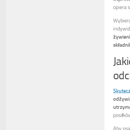
opiera 
Wybiera
indywid
żywieni
składni
Jak
odc
Skutecz
odżywia
utrzyma
posiłkó
Aby osi