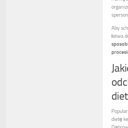
organiz
sperso
Aby sch
łatwa d
sposobi
procesi
Jak
odc
die
Popular
dietę k
Dąbrows