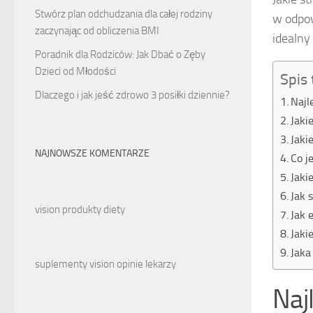
Stwórz plan odchudzania dla całej rodziny
w odpow
zaczynając od obliczenia BMI
idealny
Poradnik dla Rodziców: Jak Dbać o Zęby
Dzieci od Młodości
Spis 
Dlaczego i jak jeść zdrowo 3 posiłki dziennie?
Najl
Jaki
Jaki
NAJNOWSZE KOMENTARZE
Co j
Jaki
Jak 
vision produkty diety
Jak 
Jaki
Jaka
suplementy vision opinie lekarzy
Naj