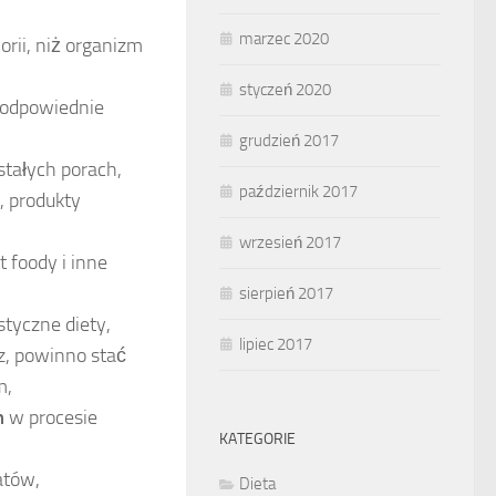
marzec 2020
orii, niż organizm
styczeń 2020
 odpowiednie
grudzień 2017
 stałych porach,
październik 2017
, produkty
wrzesień 2017
st foody i inne
sierpień 2017
styczne diety,
lipiec 2017
esz, powinno stać
m,
m
w procesie
KATEGORIE
atów,
Dieta