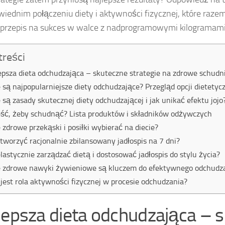
iednim połączeniu diety i aktywności fizycznej, które raz
 przepis na sukces w walce z nadprogramowymi kilogramami
treści
epsza dieta odchudzająca – skuteczne strategie na zdrowe schudn
e są najpopularniejsze diety odchudzające? Przegląd opcji dietetyc
e są zasady skutecznej diety odchudzającej i jak unikać efektu jojo
eść, żeby schudnąć? Lista produktów i składników odżywczych
e zdrowe przekąski i posiłki wybierać na diecie?
stworzyć racjonalnie zbilansowany jadłospis na 7 dni?
elastycznie zarządzać dietą i dostosować jadłospis do stylu życia?
e zdrowe nawyki żywieniowe są kluczem do efektywnego odchudz
 jest rola aktywności fizycznej w procesie odchudzania?
lepsza dieta odchudzająca – 