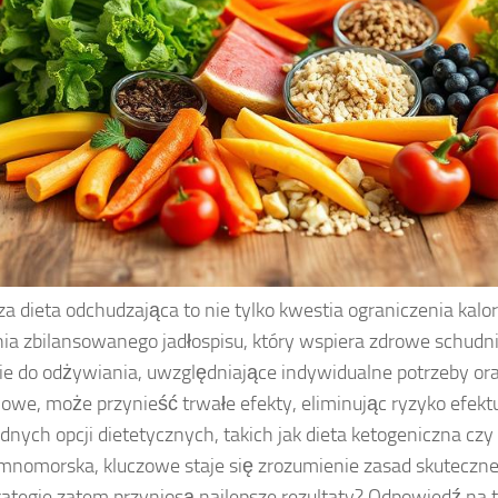
za dieta odchudzająca to nie tylko kwestia ograniczenia kalori
ia zbilansowanego jadłospisu, który wspiera zdrowe schudn
ie do odżywiania, uwzględniające indywidualne potrzeby o
owe, może przynieść trwałe efekty, eliminując ryzyko efektu
dnych opcji dietetycznych, takich jak dieta ketogeniczna czy
mnomorska, kluczowe staje się zrozumienie zasad skuteczn
trategie zatem przyniosą najlepsze rezultaty? Odpowiedź na t