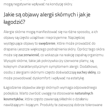
mogą negatywnie wpływać na kondycję skóry.
Jakie są objawy alergii skórnych i jak je
łagodzić?
Alergie skórne mogą manifestować się na różne sposoby, a ich
objawy są często uciążliwe i nieprzyjemne. Najczęściej
występujące objawy to
swędzenie
, które może prowadzić do
drapania i jeszcze większego podrażnienia skóry. Oprócz tego skóra
może się
zaczerwienić
, co wskazuje na reakcję zapalną organizmu.
Wysypki skórne, takie jak pokrzywka czy czerwone plamy, są
kolejnym charakterystycznym symptomem alergii. Dodatkowo,
osoby z alergiami skórnymi często doświadczają
suchej skóry
, co
może powodować dyskomfort i wpływać na estetykę.
Łagodzenie objawów alergii skórnych wymaga odpowiedniego
podejścia. Warto zwrócić uwagę na stosowanie
naturalnych
kosmetyków
, które często zawierają składniki o działaniu
nawilżającym i kojącym. Produkty te zazwyczaj dobrze tolerowane