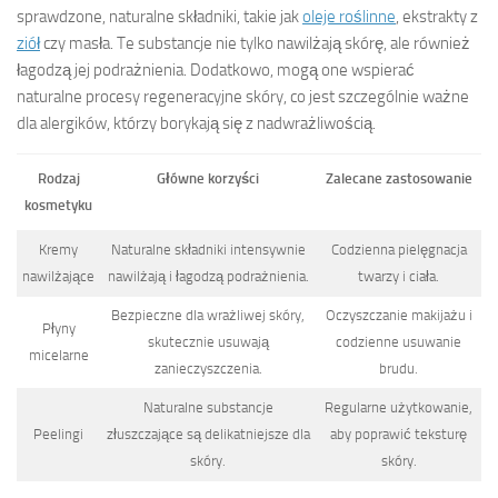
sprawdzone, naturalne składniki, takie jak
oleje roślinne
, ekstrakty z
ziół
czy masła. Te substancje nie tylko nawilżają skórę, ale również
łagodzą jej podrażnienia. Dodatkowo, mogą one wspierać
naturalne procesy regeneracyjne skóry, co jest szczególnie ważne
dla alergików, którzy borykają się z nadwrażliwością.
Rodzaj
Główne korzyści
Zalecane zastosowanie
kosmetyku
Kremy
Naturalne składniki intensywnie
Codzienna pielęgnacja
nawilżające
nawilżają i łagodzą podrażnienia.
twarzy i ciała.
Bezpieczne dla wrażliwej skóry,
Oczyszczanie makijażu i
Płyny
skutecznie usuwają
codzienne usuwanie
micelarne
zanieczyszczenia.
brudu.
Naturalne substancje
Regularne użytkowanie,
Peelingi
złuszczające są delikatniejsze dla
aby poprawić teksturę
skóry.
skóry.