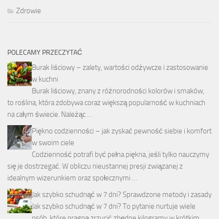
Zdrowie
POLECAMY PRZECZYTAĆ
Burak liściowy – zalety, wartości odżywcze i zastosowanie
w kuchni
Burak liściowy, znany z różnorodności kolorów i smaków,
to roślina, która zdobywa coraz większą popularność w kuchniach
na całym świecie. Należąc …
Piękno codzienności – jak zyskać pewność siebie i komfort
w swoim ciele
Codzienność potrafi być pełna piękna, jeśli tylko nauczymy
się je dostrzegać. W obliczu nieustannej presji związanej z
idealnym wizerunkiem oraz społecznymi …
Jak szybko schudnąć w 7 dni? Sprawdzone metody i zasady
Jak szybko schudnąć w 7 dni? To pytanie nurtuje wiele
osób, które pragną zrzucić zbędne kilogramy w krótkim