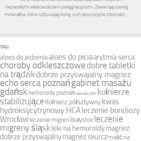
niezwykłymi właściwościami pielęgnacyjnymi. Zawierają szereg
minerałów, które odżywiają skórę, a ich absorpcyjne zdolności …
TAGI
aloes do picia
arytmia serca
aloes do jedzenia
choroby odkleszczowe
dobre tabletki
na trądzik
dobrze przyswajalny magnez
echo serca poznań
gabinet masażu
gdańsk
kołnierze
hemoroidy poznań
kalkulator BMI
stabilizujące
kwas
Kołnierz półsztywny
hydroksycytrynowy HCA
leczenie boreliozy
leczenie
Wrocław
leczenie migren Białystok
migreny śląsk
leki na hemoroidy
magnez
dobrze przyswajalny
magnez skurcz
maść na