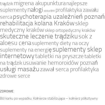
migrena akupunktura
najlepsze
trądzik
nałogi
suplementy
profilaktyka zawału
oblicz BMI
psychoterapia uzależnień poznań
serca
rehabilitacja kolana Kraków
sklep
medyczny kraków
sklep ortopedyczny kraków
skuteczne leczenie trądziku
sok z
aloesu cena
suplementy diety na oczy
suplementy sklep
suplementy na energię
internetowy
tabletki na pryszcze
tabletki
usuwanie hemoroidów poznań
na trądzik
usługi masażu
zawał serca profilaktyka
zdrowe serce
ZDROWIE
Ból karku po wypadku. Kołnierze stabilizujące – kołnierz półsztywny