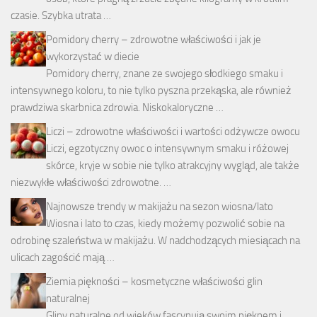
czasie. Szybka utrata …
Pomidory cherry – zdrowotne właściwości i jak je
wykorzystać w diecie
Pomidory cherry, znane ze swojego słodkiego smaku i
intensywnego koloru, to nie tylko pyszna przekąska, ale również
prawdziwa skarbnica zdrowia. Niskokaloryczne …
Liczi – zdrowotne właściwości i wartości odżywcze owocu
Liczi, egzotyczny owoc o intensywnym smaku i różowej
skórce, kryje w sobie nie tylko atrakcyjny wygląd, ale także
niezwykłe właściwości zdrowotne. …
Najnowsze trendy w makijażu na sezon wiosna/lato
Wiosna i lato to czas, kiedy możemy pozwolić sobie na
odrobinę szaleństwa w makijażu. W nadchodzących miesiącach na
ulicach zagościć mają …
Ziemia piękności – kosmetyczne właściwości glin
naturalnej
Gliny naturalne od wieków fascynują swoim pięknem i