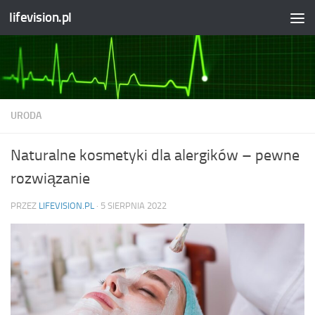
lifevision.pl
Skip to content
URODA
Naturalne kosmetyki dla alergików – pewne
rozwiązanie
PRZEZ
LIFEVISION.PL
·
5 SIERPNIA 2022