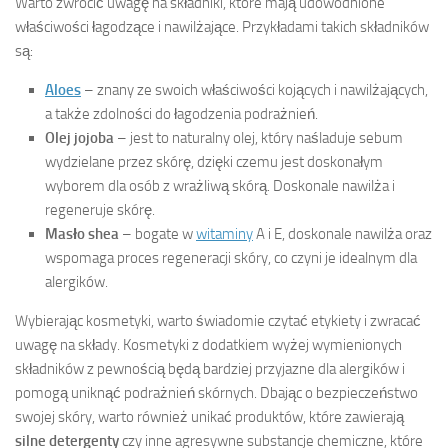
Warto zwrócić uwagę na składniki, które mają udowodnione
właściwości łagodzące i nawilżające. Przykładami takich składników
są:
Aloes
– znany ze swoich właściwości kojących i nawilżających,
a także zdolności do łagodzenia podrażnień.
Olej jojoba
– jest to naturalny olej, który naśladuje sebum
wydzielane przez skórę, dzięki czemu jest doskonałym
wyborem dla osób z wrażliwą skórą. Doskonale nawilża i
regeneruje skórę.
Masło shea
– bogate w
witaminy
A i E, doskonale nawilża oraz
wspomaga proces regeneracji skóry, co czyni je idealnym dla
alergików.
Wybierając kosmetyki, warto świadomie czytać etykiety i zwracać
uwagę na składy. Kosmetyki z dodatkiem wyżej wymienionych
składników z pewnością będą bardziej przyjazne dla alergików i
pomogą uniknąć podrażnień skórnych. Dbając o bezpieczeństwo
swojej skóry, warto również unikać produktów, które zawierają
silne detergenty
czy inne agresywne substancje chemiczne, które