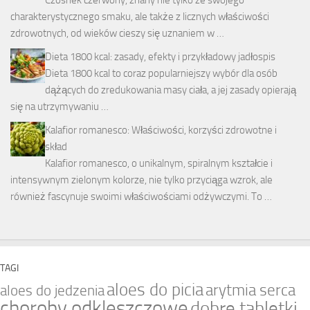
charakterystycznego smaku, ale także z licznych właściwości
zdrowotnych, od wieków cieszy się uznaniem w …
Dieta 1800 kcal: zasady, efekty i przykładowy jadłospis
Dieta 1800 kcal to coraz popularniejszy wybór dla osób
dążących do zredukowania masy ciała, a jej zasady opierają
się na utrzymywaniu …
Kalafior romanesco: Właściwości, korzyści zdrowotne i
skład
Kalafior romanesco, o unikalnym, spiralnym kształcie i
intensywnym zielonym kolorze, nie tylko przyciąga wzrok, ale
również fascynuje swoimi właściwościami odżywczymi. To …
TAGI
aloes do picia
arytmia serca
aloes do jedzenia
choroby odkleszczowe
dobre tabletki