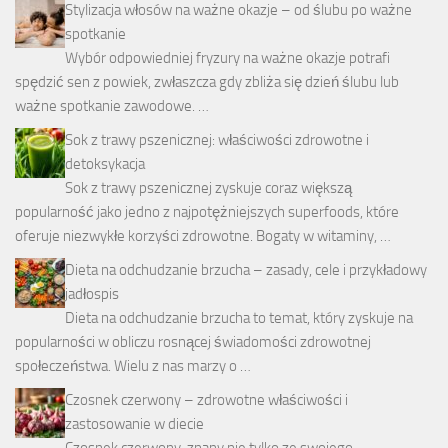
Stylizacja włosów na ważne okazje – od ślubu po ważne
spotkanie
Wybór odpowiedniej fryzury na ważne okazje potrafi
spędzić sen z powiek, zwłaszcza gdy zbliża się dzień ślubu lub
ważne spotkanie zawodowe. …
Sok z trawy pszenicznej: właściwości zdrowotne i
detoksykacja
Sok z trawy pszenicznej zyskuje coraz większą
popularność jako jedno z najpotężniejszych superfoods, które
oferuje niezwykłe korzyści zdrowotne. Bogaty w witaminy, …
Dieta na odchudzanie brzucha – zasady, cele i przykładowy
jadłospis
Dieta na odchudzanie brzucha to temat, który zyskuje na
popularności w obliczu rosnącej świadomości zdrowotnej
społeczeństwa. Wielu z nas marzy o …
Czosnek czerwony – zdrowotne właściwości i
zastosowanie w diecie
Czosnek czerwony, znany nie tylko ze swojego