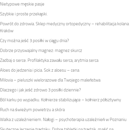
Nietypowe męskie pasje
Szybkie i proste przekąski.
Powrót do zdrowia. Sklep medyczny ortopedyczny – rehabilitacja kolana
Kraków
Czy można jeść 3 posiłki w ciągu dnia?
Dobrze przyswajalny magnez: magnez skurcz
Zadbaj o serce. Profilaktyka zawału serca, arytmia serca
Aloes do jedzenia i picia. Sok z aloesu – cena
Milovia – pieluszki wielorazowe dla Twojego maleństwa
Dlaczego i jak jeść zdrowo 3 posiłki dziennie?
Ból karku po wypadku. Kołnierze stabilizujące – kołnierz półsztywny
Ruch na świeżym powietrzu a skóra
Walka z uzależnieniem. Nałogi – psychoterapia uzależnień w Poznaniu
Skuteczne leczenie trądziku. Dobre tabletki na trądzik, maść na