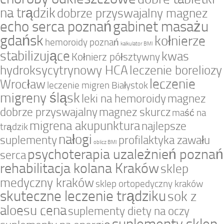
na trądzik
dobrze przyswajalny magnez
echo serca poznań
gabinet masażu
gdańsk
kołnierze
hemoroidy poznań
kalkulator BMI
stabilizujące
kwas
Kołnierz półsztywny
hydroksycytrynowy HCA
leczenie boreliozy
leczenie
Wrocław
leczenie migren Białystok
migreny śląsk
leki na hemoroidy
magnez
dobrze przyswajalny
magnez skurcz
maść na
migrena akupunktura
najlepsze
trądzik
nałogi
suplementy
profilaktyka zawału
oblicz BMI
psychoterapia uzależnień poznań
serca
rehabilitacja kolana Kraków
sklep
medyczny kraków
sklep ortopedyczny kraków
skuteczne leczenie trądziku
sok z
aloesu cena
suplementy diety na oczy