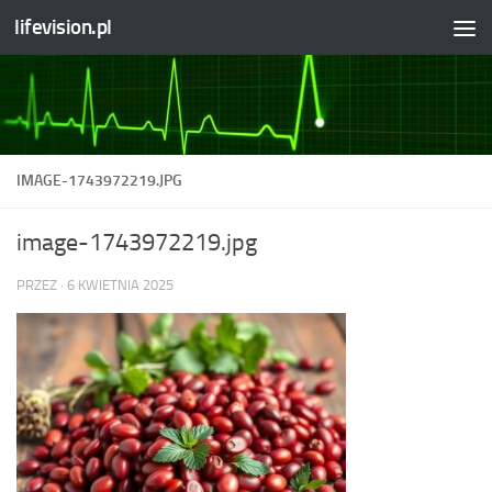
lifevision.pl
Skip to content
IMAGE-1743972219.JPG
image-1743972219.jpg
PRZEZ
·
6 KWIETNIA 2025