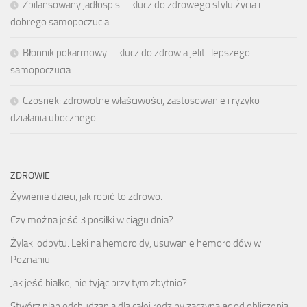
Zbilansowany jadłospis – klucz do zdrowego stylu życia i
dobrego samopoczucia
Błonnik pokarmowy – klucz do zdrowia jelit i lepszego
samopoczucia
Czosnek: zdrowotne właściwości, zastosowanie i ryzyko
działania ubocznego
ZDROWIE
Żywienie dzieci, jak robić to zdrowo.
Czy można jeść 3 posiłki w ciągu dnia?
Żylaki odbytu. Leki na hemoroidy, usuwanie hemoroidów w
Poznaniu
Jak jeść białko, nie tyjąc przy tym zbytnio?
Stwórz plan odchudzania dla całej rodziny zaczynając od obliczenia