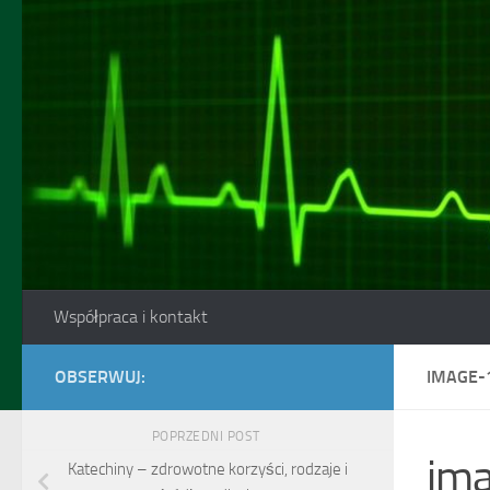
Skip to content
Współpraca i kontakt
OBSERWUJ:
IMAGE-
POPRZEDNI POST
im
Katechiny – zdrowotne korzyści, rodzaje i