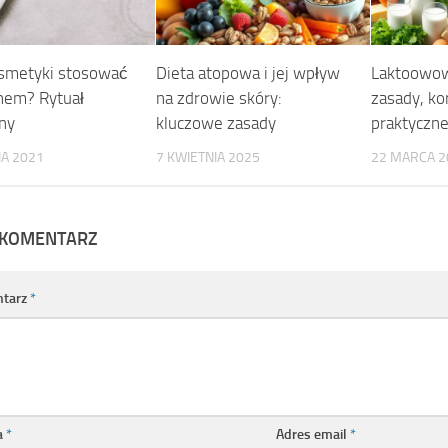
osmetyki stosować
Dieta atopowa i jej wpływ
Laktoowow
nem? Rytuał
na zdrowie skóry:
zasady, kor
ny
kluczowe zasady
praktyczne
IA 2021
7 KWIETNIA 2025
22 MARCA 2
 KOMENTARZ
tarz
*
a
*
Adres email
*