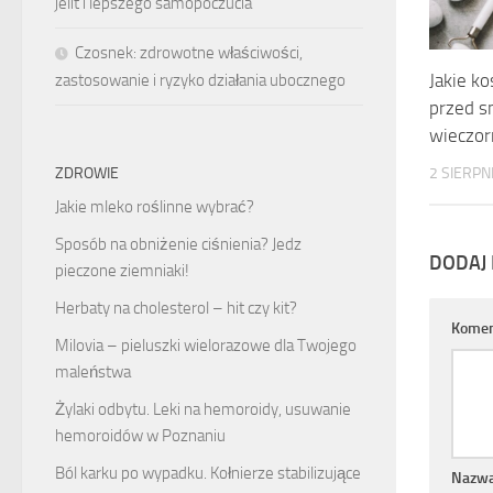
jelit i lepszego samopoczucia
Czosnek: zdrowotne właściwości,
Jakie k
zastosowanie i ryzyko działania ubocznego
przed s
wieczor
2 SIERPN
ZDROWIE
Jakie mleko roślinne wybrać?
Sposób na obniżenie ciśnienia? Jedz
DODAJ
pieczone ziemniaki!
Herbaty na cholesterol – hit czy kit?
Komen
Milovia – pieluszki wielorazowe dla Twojego
maleństwa
Żylaki odbytu. Leki na hemoroidy, usuwanie
hemoroidów w Poznaniu
Ból karku po wypadku. Kołnierze stabilizujące
Nazw