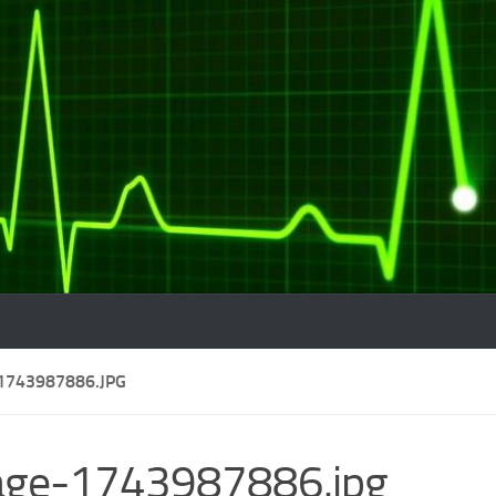
1743987886.JPG
age-1743987886.jpg