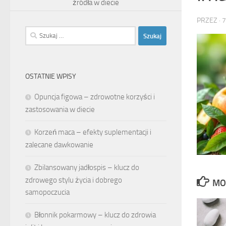
źródła w diecie
PRZEZ
·
7
Szukaj:
OSTATNIE WPISY
Opuncja figowa – zdrowotne korzyści i
zastosowania w diecie
Korzeń maca – efekty suplementacji i
zalecane dawkowanie
Zbilansowany jadłospis – klucz do
zdrowego stylu życia i dobrego
MO
samopoczucia
Błonnik pokarmowy – klucz do zdrowia