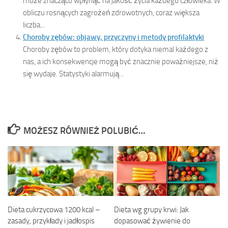
może znacząco wpłynąć na jakość życia każdego człowieka. W
obliczu rosnących zagrożeń zdrowotnych, coraz większa
liczba...
Choroby zębów: objawy, przyczyny i metody profilaktyki
Choroby zębów to problem, który dotyka niemal każdego z
nas, a ich konsekwencje mogą być znacznie poważniejsze, niż
się wydaje. Statystyki alarmują...
MOŻESZ RÓWNIEŻ POLUBIĆ…
Dieta cukrzycowa 1200 kcal –
Dieta wg grupy krwi: Jak
zasady, przykłady i jadłospis
dopasować żywienie do