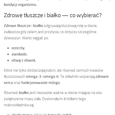
kondycji organizmu.
Zdrowe tłuszcze i białko — co wybierać?
Zdrowe tłuszcze
i
białko
odgrywają kluczową rolę w diecie,
zwłaszcza gdy celem jest przytycie, co dotyczy szczególnie
dziewczyn. Warto sięgać po:
orzechy
,
awokado
,
oliwę z oliwek
,
które nie tylko dostarczają kalorii, ale również cennych kwasów
tłuszczowych
omega-3
i
omega-6
. Te składniki wspierają
zdrowie
serca
oraz
funkcjonowanie mózgu
.
Również
białko
jest niezwykle ważne w diecie mającej na celu
zwiększenie masy ciała. Doskonałymi źródłami tego
makroskładnika są: