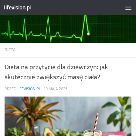
lifevision.pl
Skip to content
DIETA
Dieta na przytycie dla dziewczyn: jak
skutecznie zwiększyć masę ciała?
PRZEZ
LIFEVISION.PL
·
19 MAJA 2025