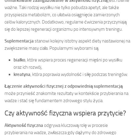
Umiarkowane zaangażowanie w aktywność fizyczną
jest równie
ważne. Taki rodzaj wysiłku nie tylko pobudza apetyt, ale także
przyspiesza metabolizm, co ułatwia osiągnięcie zamierzonych
celów kalorycznych. Dodatkowo, regularne ćwiczenia przyczyniają
się do lepszej regeneracji organizmu po intensywnym treningu.
Suplementacja
stanowi kolejny istotny aspekt diety nastawionej na
zwiększenie masy ciała. Popularnymi wyborami są:
białko
, które wspiera proces regeneracji mięśni po wysiłku
oraz ich rozwój,
kreatyna
, która poprawia wydolność i siłę podczas treningów.
Łączenie aktywności fizycznej z odpowiednią suplementacją
może przynieść znakomite rezultaty w kontekście przybierania na
wadze i stać się fundamentem zdrowego stylu życia.
Czy aktywność fizyczna wspiera przytycie?
Aktywność fizyczna
odgrywa kluczową rolę w procesie
przybierania na wadze, zwłaszcza gdy dążymy do zdrowego