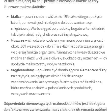
W diecie mającej na celu przytycie niezwykle ważne są trzy
kluczowe makroskładniki:
białka
– powinno stanowić około 15% całkowitego spożycia
kalorii, ponieważ jest niezbędne do budowania masy
mięśniowej. Warto sięgać po produkty bogate w ten składnik,
takie jak nabiał, ryby, drób oraz rośliny strączkowe,
tłuszcze
– ich udział w codziennym menu powinien wynosić
około 30% wszystkich kalorii. Te składniki dostarczają energii i
wspierają funkcje organizmu. Nienasycone kwasy tłuszczowe
można znaleźć w oliwie z oliwek, awokado czy orzechach – ich
spożycie ma korzystny wpływ na zdrowie,
węglowodany
– powinny być dominującym elementem diety
na przytycie, osiągającym około 55% dziennego
zapotrzebowania kalorycznego. Warto wybierać te złożone,
które można znaleźć w pełnoziarnistych produktach,
warzywach oraz owocach.
Odpowiednia równowaga tych makroskładników jest niezbędna
do efektywnego zwiększania masy ciała oraz utrzymania ogólnej