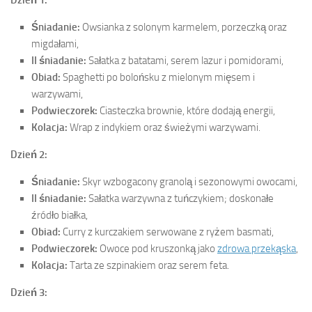
Dzień 1:
Śniadanie:
Owsianka z solonym karmelem, porzeczką oraz
migdałami,
II śniadanie:
Sałatka z batatami, serem lazur i pomidorami,
Obiad:
Spaghetti po bolońsku z mielonym mięsem i
warzywami,
Podwieczorek:
Ciasteczka brownie, które dodają energii,
Kolacja:
Wrap z indykiem oraz świeżymi warzywami.
Dzień 2:
Śniadanie:
Skyr wzbogacony granolą i sezonowymi owocami,
II śniadanie:
Sałatka warzywna z tuńczykiem; doskonałe
źródło białka,
Obiad:
Curry z kurczakiem serwowane z ryżem basmati,
Podwieczorek:
Owoce pod kruszonką jako
zdrowa przekąska
,
Kolacja:
Tarta ze szpinakiem oraz serem feta.
Dzień 3: