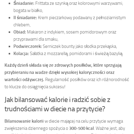
Śniadanie:
Frittata ze szynką oraz kolorowymi warzywami;
bogata w białko,
II śniadanie:
Krem pieczarkowy podawany z pełnoziarnistym
chlebem,
Obiad:
Makaron z indykiem, sosem pomidorowym oraz
przyprawami dla smaku,
Podwieczorek:
Serniczek bounty jako słodka przekąska,
Kolacja:
Sałatka z mozzarellą, pomidorami i świeżą bazylią.
Każdy dzień składa się ze zdrowych posiłków, które sprzyjają
przybieraniu na wadze dzięki wysokiej kaloryczności oraz
wartości odżywczej.
Regularność posiłków oraz ich różnorodność
to klucze do osiągnięcia sukcesu!
Jak bilansować kalorie i radzić sobie z
trudnościami w diecie na przytycie?
Bilansowanie kalorii
w diecie mającej na celu przytycie wymaga
zwiększenia dziennego spożycia o
300-500 kcal
. Ważne jest, aby