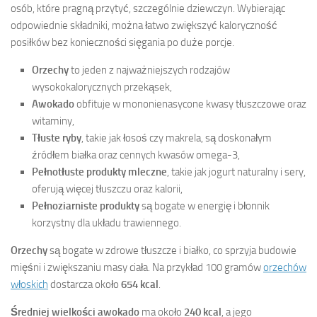
osób, które pragną przytyć, szczególnie dziewczyn. Wybierając
odpowiednie składniki, można łatwo zwiększyć kaloryczność
posiłków bez konieczności sięgania po duże porcje.
Orzechy
to jeden z najważniejszych rodzajów
wysokokalorycznych przekąsek,
Awokado
obfituje w mononienasycone kwasy tłuszczowe oraz
witaminy,
Tłuste ryby
, takie jak łosoś czy makrela, są doskonałym
źródłem białka oraz cennych kwasów omega-3,
Pełnotłuste produkty mleczne
, takie jak jogurt naturalny i sery,
oferują więcej tłuszczu oraz kalorii,
Pełnoziarniste produkty
są bogate w energię i błonnik
korzystny dla układu trawiennego.
Orzechy
są bogate w zdrowe tłuszcze i białko, co sprzyja budowie
mięśni i zwiększaniu masy ciała. Na przykład 100 gramów
orzechów
włoskich
dostarcza około
654 kcal
.
Średniej wielkości awokado
ma około
240 kcal
, a jego