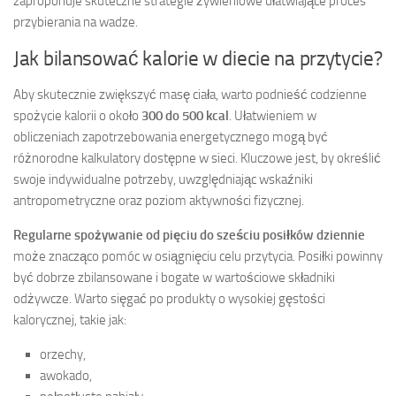
zaproponuje skuteczne strategie żywieniowe ułatwiające proces
przybierania na wadze.
Jak bilansować kalorie w diecie na przytycie?
Aby skutecznie zwiększyć masę ciała, warto podnieść codzienne
spożycie kalorii o około
300 do 500 kcal
. Ułatwieniem w
obliczeniach zapotrzebowania energetycznego mogą być
różnorodne kalkulatory dostępne w sieci. Kluczowe jest, by określić
swoje indywidualne potrzeby, uwzględniając wskaźniki
antropometryczne oraz poziom aktywności fizycznej.
Regularne spożywanie od pięciu do sześciu posiłków dziennie
może znacząco pomóc w osiągnięciu celu przytycia. Posiłki powinny
być dobrze zbilansowane i bogate w wartościowe składniki
odżywcze. Warto sięgać po produkty o wysokiej gęstości
kalorycznej, takie jak:
orzechy,
awokado,