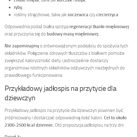
chude mięsa
, takie jak
kurczak
i
indyk
,
ryby
,
rośliny strączkowe, takie jak
soczewica
czy
ciecierzyca
.
Odpowiednia podaż białka sprzyja
regeneracji tkanki mięśniowej
oraz przyczynia się do
budowy masy mięśniowej
.
Nie zapominajmy
o zrównoważonym podejściu do spożycia tych
składników. Połączenie zdrowych tłuszczów z białkiem pomoże
zwiększyć kaloryczność diety i jednocześnie dostarczy
organizmowi istotnych składników odżywczych niezbędnych do
prawidłowego funkcjonowania.
Przykładowy jadłospis na przytycie dla
dziewczyn
Przykładowy jadłospis na przytycie dla dziewczyn powinien być
zróżnicowany i dostarczać odpowiednią ilość kalorii.
Cel to około
2300-2500 kcal dziennie.
Oto propozycja jadłospisu na trzy dni: