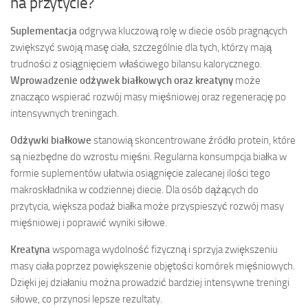
na przytycie?
Suplementacja
odgrywa kluczową rolę w diecie osób pragnących
zwiększyć swoją masę ciała, szczególnie dla tych, którzy mają
trudności z osiągnięciem właściwego bilansu kalorycznego.
Wprowadzenie odżywek białkowych oraz kreatyny
może
znacząco wspierać rozwój masy mięśniowej oraz regenerację po
intensywnych treningach.
Odżywki białkowe
stanowią skoncentrowane źródło protein, które
są niezbędne do wzrostu mięśni. Regularna konsumpcja białka w
formie suplementów ułatwia osiągnięcie zalecanej ilości tego
makroskładnika w codziennej diecie. Dla osób dążących do
przytycia, większa podaż białka może przyspieszyć rozwój masy
mięśniowej i poprawić wyniki siłowe.
Kreatyna
wspomaga wydolność fizyczną i sprzyja zwiększeniu
masy ciała poprzez powiększenie objętości komórek mięśniowych.
Dzięki jej działaniu można prowadzić bardziej intensywne treningi
siłowe, co przynosi lepsze rezultaty.