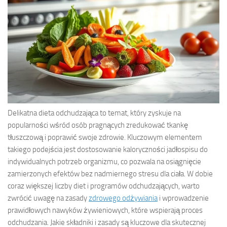
Delikatna dieta odchudzająca to temat, który zyskuje na
popularności wśród osób pragnących zredukować tkankę
tłuszczową i poprawić swoje zdrowie. Kluczowym elementem
takiego podejścia jest dostosowanie kaloryczności jadłospisu do
indywidualnych potrzeb organizmu, co pozwala na osiągnięcie
zamierzonych efektów bez nadmiernego stresu dla ciała. W dobie
coraz większej liczby diet i programów odchudzających, warto
zwrócić uwagę na zasady
zdrowego odżywiania
i wprowadzenie
prawidłowych nawyków żywieniowych, które wspierają proces
odchudzania. Jakie składniki i zasady są kluczowe dla skutecznej