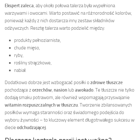
Ekspert zaleca
, aby około połowa talerza była wypełniona
warzywami i owocami. Warto postawić na różnorodność kolorów,
ponieważ każdy z nich dostarcza inny zestaw składników
odżywczych. Resztę talerza warto podzielić między:
produkty pełnoziarniste,
chude mięso,
ryby,
rośliny strączkowe,
nabiał.
Dodatkowo dobrze jest wzbogacać posiłki o
zdrowe tłuszcze
pochodzące z
orzechów
,
nasion
lub
awokado
. Te tłuszcze nie tylko
dodają smaku potrawom, ale również wspomagają przyswajanie
witamin rozpuszczalnych w tłuszczu
. Tworzenie zbilansowanych
posiłków wymaga staranności oraz świadomego podejścia do
wyboru żywności – to kluczowy element długotrwałego sukcesu w
diecie
odchudzającej
.