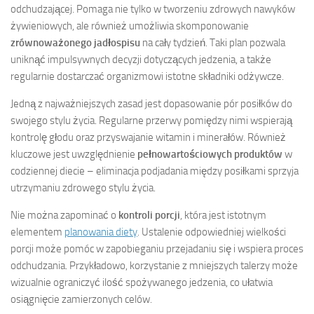
odchudzającej. Pomaga nie tylko w tworzeniu zdrowych nawyków
żywieniowych, ale również umożliwia skomponowanie
zrównoważonego jadłospisu
na cały tydzień. Taki plan pozwala
uniknąć impulsywnych decyzji dotyczących jedzenia, a także
regularnie dostarczać organizmowi istotne składniki odżywcze.
Jedną z najważniejszych zasad jest dopasowanie pór posiłków do
swojego stylu życia. Regularne przerwy pomiędzy nimi wspierają
kontrolę głodu oraz przyswajanie witamin i minerałów. Również
kluczowe jest uwzględnienie
pełnowartościowych produktów
w
codziennej diecie – eliminacja podjadania między posiłkami sprzyja
utrzymaniu zdrowego stylu życia.
Nie można zapominać o
kontroli porcji
, która jest istotnym
elementem
planowania diety
. Ustalenie odpowiedniej wielkości
porcji może pomóc w zapobieganiu przejadaniu się i wspiera proces
odchudzania. Przykładowo, korzystanie z mniejszych talerzy może
wizualnie ograniczyć ilość spożywanego jedzenia, co ułatwia
osiągnięcie zamierzonych celów.