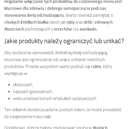
Regularne włączanie tych produktów do codziennego menu jest
kluczowe dla zdrowia i dobrego samopoczucia podczas
stosowania diety odchudzającej.
Warto również pamiętać o
chudych źródłach białka
takich jak
ryby
oraz
drób
i
zdrowych
tłuszczach
pochodzących z
orzechów
czy
awokado.
Jakie produkty należy ograniczyć lub unikać?
Aby skutecznie wprowadzić delikatną dietę odchudzającą,
kluczowe jest ograniczenie lub wręcz unikanie niektórych
produktów. Przede wszystkim warto pozbyć się
cukru
, który
występuje w:
słodyczach,
napojach gazowanych,
wielu przetworzonych artykułach spożywczych.
Ten składnik dostarcza jedynie pustych kalorii, co może prowadzić
do zwiększenia masy ciała.
Dodatkowo, dobrze byłoby zredukować spożycie
tłustych