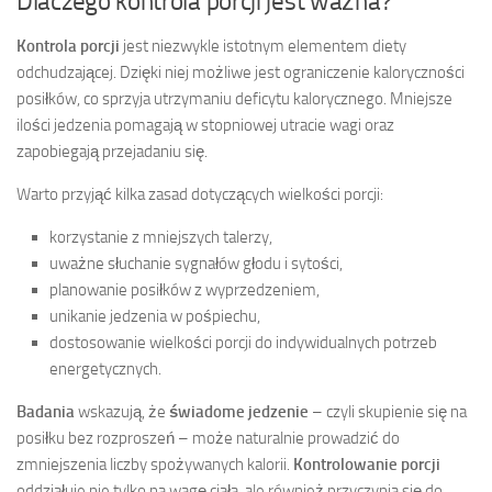
Dlaczego kontrola porcji jest ważna?
Kontrola porcji
jest niezwykle istotnym elementem diety
odchudzającej. Dzięki niej możliwe jest ograniczenie kaloryczności
posiłków, co sprzyja utrzymaniu deficytu kalorycznego. Mniejsze
ilości jedzenia pomagają w stopniowej utracie wagi oraz
zapobiegają przejadaniu się.
Warto przyjąć kilka zasad dotyczących wielkości porcji:
korzystanie z mniejszych talerzy,
uważne słuchanie sygnałów głodu i sytości,
planowanie posiłków z wyprzedzeniem,
unikanie jedzenia w pośpiechu,
dostosowanie wielkości porcji do indywidualnych potrzeb
energetycznych.
Badania
wskazują, że
świadome jedzenie
– czyli skupienie się na
posiłku bez rozproszeń – może naturalnie prowadzić do
zmniejszenia liczby spożywanych kalorii.
Kontrolowanie porcji
oddziałuje nie tylko na wagę ciała, ale również przyczynia się do