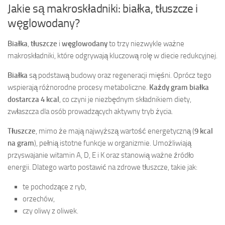
Jakie są makroskładniki: białka, tłuszcze i
węglowodany?
Białka
,
tłuszcze
i
węglowodany
to trzy niezwykle ważne
makroskładniki, które odgrywają kluczową rolę w diecie redukcyjnej.
Białka
są podstawą budowy oraz regeneracji mięśni. Oprócz tego
wspierają różnorodne procesy metaboliczne.
Każdy gram białka
dostarcza 4 kcal
, co czyni je niezbędnym składnikiem diety,
zwłaszcza dla osób prowadzących aktywny tryb życia.
Tłuszcze
, mimo że mają najwyższą wartość energetyczną (
9 kcal
na gram
), pełnią istotne funkcje w organizmie. Umożliwiają
przyswajanie witamin A, D, E i K oraz stanowią ważne źródło
energii. Dlatego warto postawić na zdrowe tłuszcze, takie jak:
te pochodzące z ryb,
orzechów,
czy oliwy z oliwek.