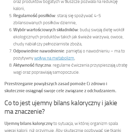
oraz produktów bogatych w tłuszcze pozwala na redukcję
kalorii,
Regularność posiłków
: staraj się spożywać 4-5
zbilansowanych posiłków dziennie,
Wybór wartościowych składników
: buduj swoją dietę wokół
ekologicznych produktów takich jak świeże warzywa, owoce,
chudy nabiał czy pełnoziarniste zboża,
Odpowiednie nawodnienie
: pamiętaj o nawodnieniu – ma to
pozytywny
wpływ na metabolizm
,
Aktywność fizyczna
: regularne ćwiczenia przyspieszają utratę
wagi oraz poprawiają samopoczucie.
Przestrzeganie powyższych zasad pomoże Ci zdrowo i
skutecznie osiągnąć swoje cele związane z odchudzaniem.
Co to jest ujemny bilans kaloryczny i jakie
ma znaczenie?
Ujemny bilans kaloryczny
to sytuacja, w której organizm spala
więcej kalorii, niż przyjmuje. Aby skutecznie pozbywać się tkanki