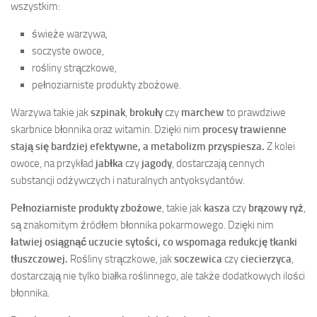
wszystkim:
świeże warzywa,
soczyste owoce,
rośliny strączkowe,
pełnoziarniste produkty zbożowe.
Warzywa takie jak
szpinak
,
brokuły
czy
marchew
to prawdziwe
skarbnice błonnika oraz witamin. Dzięki nim
procesy trawienne
stają się bardziej efektywne, a metabolizm przyspiesza.
Z kolei
owoce, na przykład
jabłka
czy
jagody
, dostarczają cennych
substancji odżywczych i naturalnych antyoksydantów.
Pełnoziarniste produkty zbożowe
, takie jak
kasza
czy
brązowy ryż
,
są znakomitym źródłem błonnika pokarmowego. Dzięki nim
łatwiej osiągnąć uczucie sytości, co wspomaga redukcję tkanki
tłuszczowej.
Rośliny strączkowe, jak
soczewica
czy
ciecierzyca
,
dostarczają nie tylko białka roślinnego, ale także dodatkowych ilości
błonnika.