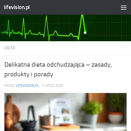
lifevision.pl
Skip to content
DIETA
Delikatna dieta odchudzająca – zasady,
produkty i porady
PRZEZ
LIFEVISION.PL
·
7 LIPCA 2025