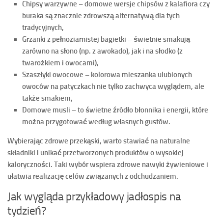
Chipsy warzywne
– domowe wersje chipsów z kalafiora czy
buraka są znacznie zdrowszą alternatywą dla tych
tradycyjnych,
Grzanki z pełnoziarnistej bagietki
– świetnie smakują
zarówno na słono (np. z awokado), jak i na słodko (z
twarożkiem i owocami),
Szaszłyki owocowe
– kolorowa mieszanka ulubionych
owoców na patyczkach nie tylko zachwyca wyglądem, ale
także smakiem,
Domowe musli
– to świetne źródło błonnika i energii, które
można przygotować według własnych gustów.
Wybierając zdrowe przekąski, warto stawiać na
naturalne
składniki
i unikać przetworzonych produktów o wysokiej
kaloryczności. Taki wybór wspiera zdrowe nawyki żywieniowe i
ułatwia realizację celów związanych z
odchudzaniem
.
Jak wygląda przykładowy jadłospis na
tydzień?