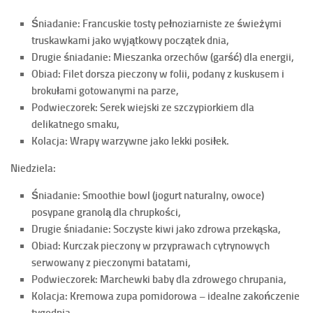
Śniadanie: Francuskie tosty pełnoziarniste ze świeżymi
truskawkami jako wyjątkowy początek dnia,
Drugie śniadanie: Mieszanka orzechów (garść) dla energii,
Obiad: Filet dorsza pieczony w folii, podany z kuskusem i
brokułami gotowanymi na parze,
Podwieczorek: Serek wiejski ze szczypiorkiem dla
delikatnego smaku,
Kolacja: Wrapy warzywne jako lekki posiłek.
Niedziela:
Śniadanie: Smoothie bowl (jogurt naturalny, owoce)
posypane granolą dla chrupkości,
Drugie śniadanie: Soczyste kiwi jako zdrowa przekąska,
Obiad: Kurczak pieczony w przyprawach cytrynowych
serwowany z pieczonymi batatami,
Podwieczorek: Marchewki baby dla zdrowego chrupania,
Kolacja: Kremowa zupa pomidorowa – idealne zakończenie