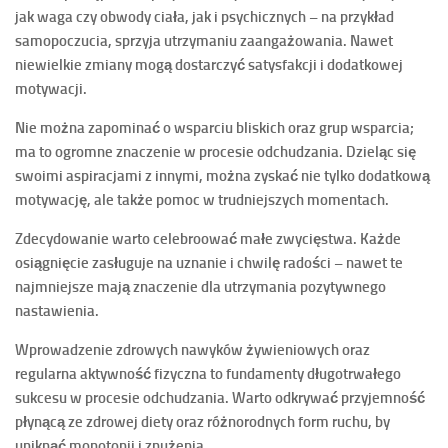
jak waga czy obwody ciała, jak i psychicznych – na przykład
samopoczucia, sprzyja utrzymaniu zaangażowania. Nawet
niewielkie zmiany mogą dostarczyć satysfakcji i dodatkowej
motywacji.
Nie można zapominać o
wsparciu bliskich oraz grup wsparcia
;
ma to ogromne znaczenie w procesie odchudzania. Dzieląc się
swoimi aspiracjami z innymi, można zyskać nie tylko dodatkową
motywację, ale także pomoc w trudniejszych momentach.
Zdecydowanie warto
celebroować małe zwycięstwa
. Każde
osiągnięcie zasługuje na uznanie i chwilę radości – nawet te
najmniejsze mają znaczenie dla utrzymania pozytywnego
nastawienia.
Wprowadzenie
zdrowych nawyków żywieniowych
oraz
regularna aktywność fizyczna
to fundamenty długotrwałego
sukcesu w procesie odchudzania. Warto odkrywać przyjemność
płynącą ze zdrowej diety oraz różnorodnych form ruchu, by
uniknąć monotonii i znużenia.