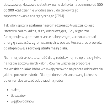
tłuszczowej, kluczowe jest utrzymanie deficytu na poziomie od
300
do 500 kcal
dziennie w odniesieniu do całkowitego
zapotrzebowania energetycznego (CPM).
Taki stan sprzyja
spalaniu nagromadzonego tłuszczu
, co jest
istotnym celem każdej diety odchudzającej. Gdy organizm
funkcjonuje w ujemnym bilansie kalorycznym, zaczyna czerpać
energię z zapasów zgromadzonych w postaci tłuszczu, co prowadzi
do
stopniowej i zdrowej utraty masy ciała
.
Niemniej jednak skuteczność diety redukcyjnej nie opiera się tylko
na liczbie spożywanych kalorii. Równie ważne są
proporcje
makroskładników
, które wpływają zarówno na proces odchudzania,
jak i na poczucie sytości. Dlatego dobrze zbilansowany jadłospis
powinien dostarczać odpowiednią ilość:
białek,
tłuszczów,
węglowodanów.