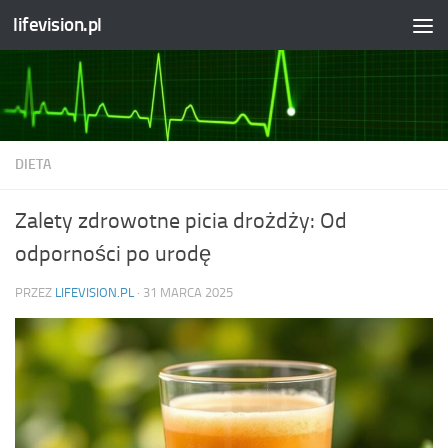
lifevision.pl
Skip to content
DIETA
Zalety zdrowotne picia drożdży: Od
odporności po urodę
PRZEZ
LIFEVISION.PL
·
31 MARCA 2025