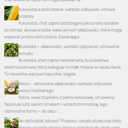
Kukurydza a odchudzanie: wartości odżywcze i zdrowe
przepisy
Kukurydza, choć często postrzegana jako prosty dodatek
do potraw, skrywa w sobie wiele cennych właściwości, które mogą
wspierać proces odchudzania. Zawierająca …
Brukselka – właściwości, wartości odżywcze i zdrowotne
korzyści
Brukselka, choć często niedoceniana, to prawdziwa
skarbnica zdrowia, która zasługuje na stałe miejsce w naszej diecie.
To niewielkie warzywo kapustne, bogate …
Kokos – zdrowotne właściwości i wartości odżywcze
owocu tropikalnego
Kokos, owoc tropikalny z palmy kokosowej, od wieków
fascynuje ludzi swoim smakiem i wszechstronnością. Jego
różnorodne formy – od oleju i …
Jak odchudzać zdrowo? Przepisy i zasady skutecznej diety
Przepis na odchudzanie: zdrowe podejście do utraty wagi