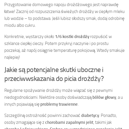
Przygotowanie domowego napoju drożdżowego jest naprawdę
łatwe! Zacznij od rozpuszczenia świeżych drożdży w ciepłym mleku
lub wodzie – to podstawa. Jeśli lubisz słodszy smak, dodaj odrobinę
miodu albo cukru.
Konkretnie, wystarczy około
1/6 kostki drożdży
rozpuścić w
szklance ciepłej cieczy. Potem przykryj naczynie i po prostu
poczekaj, aż napój osiągnie temperaturę pokojową. Wtedy smakuje
najlepiej!
Jakie są potencjalne skutki uboczne i
przeciwwskazania do picia drożdży?
Regularne spożywanie drożdży może wiązać się z pewnymi
niedogodnościami. Niektóre osoby doświadczają
bólów głowy
, a u
innych pojawiają się
problemy trawienne
.
Szczególną ostrożność powinni zachować
diabetycy
. Ponadto,
osoby zmagające się z
chorobami zapalnymi jelit
, takimi jak