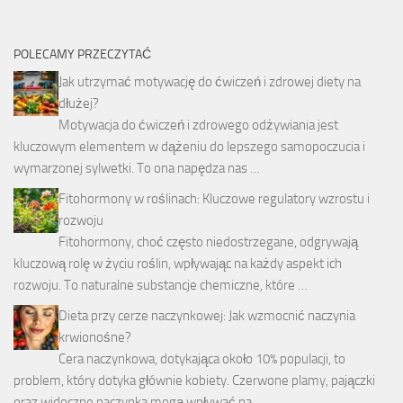
POLECAMY PRZECZYTAĆ
Jak utrzymać motywację do ćwiczeń i zdrowej diety na
dłużej?
Motywacja do ćwiczeń i zdrowego odżywiania jest
kluczowym elementem w dążeniu do lepszego samopoczucia i
wymarzonej sylwetki. To ona napędza nas …
Fitohormony w roślinach: Kluczowe regulatory wzrostu i
rozwoju
Fitohormony, choć często niedostrzegane, odgrywają
kluczową rolę w życiu roślin, wpływając na każdy aspekt ich
rozwoju. To naturalne substancje chemiczne, które …
Dieta przy cerze naczynkowej: Jak wzmocnić naczynia
krwionośne?
Cera naczynkowa, dotykająca około 10% populacji, to
problem, który dotyka głównie kobiety. Czerwone plamy, pajączki
oraz widoczne naczynka mogą wpływać na …