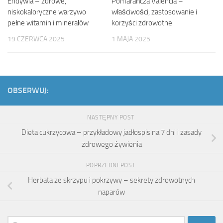
Endywia – zdrowe,
Pomarańcza Valencia –
niskokaloryczne warzywo
właściwości, zastosowanie i
pełne witamin i minerałów
korzyści zdrowotne
19 CZERWCA 2025
1 MAJA 2025
OBSERWUJ:
NASTĘPNY POST
Dieta cukrzycowa – przykładowy jadłospis na 7 dni i zasady
zdrowego żywienia
POPRZEDNI POST
Herbata ze skrzypu i pokrzywy – sekrety zdrowotnych
naparów
Szukaj: