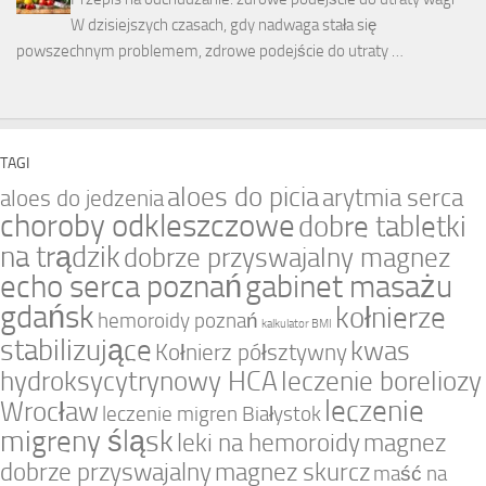
W dzisiejszych czasach, gdy nadwaga stała się
powszechnym problemem, zdrowe podejście do utraty …
TAGI
aloes do picia
arytmia serca
aloes do jedzenia
choroby odkleszczowe
dobre tabletki
na trądzik
dobrze przyswajalny magnez
echo serca poznań
gabinet masażu
gdańsk
kołnierze
hemoroidy poznań
kalkulator BMI
stabilizujące
kwas
Kołnierz półsztywny
hydroksycytrynowy HCA
leczenie boreliozy
leczenie
Wrocław
leczenie migren Białystok
migreny śląsk
leki na hemoroidy
magnez
dobrze przyswajalny
magnez skurcz
maść na