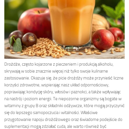
Drożdże, często kojarzone z pieczeniem i produkcją alkoholu,
skrywają w sobie znacznie więcej niż tylko swoje kulinarne
zastosowanie. Okazuje się, że picie drożdży może przynieść liczne
korzyści zdrowotne, wspierając nasz układ odpornościowy,
poprawiając kondycję skóry, włosów i paznokci, a także wpływając
na nastrój i poziom energii. Te niepozorne organizmy są bogate w
witaminy z grupy B oraz składniki odżywcze, które mogą przyczynić
się do lepszego samopoczucia i witalności. Właściwe
przygotowanie napoju drożdżowego oraz świadome podejście do
suplementacji mogą zdziałać cuda, ale warto również być