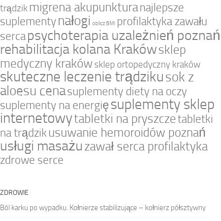
migrena akupunktura
najlepsze
trądzik
nałogi
suplementy
profilaktyka zawału
oblicz BMI
psychoterapia uzależnień poznań
serca
rehabilitacja kolana Kraków
sklep
medyczny kraków
sklep ortopedyczny kraków
skuteczne leczenie trądziku
sok z
aloesu cena
suplementy diety na oczy
suplementy sklep
suplementy na energię
internetowy
tabletki na pryszcze
tabletki
usuwanie hemoroidów poznań
na trądzik
usługi masażu
zawał serca profilaktyka
zdrowe serce
ZDROWIE
Ból karku po wypadku. Kołnierze stabilizujące – kołnierz półsztywny