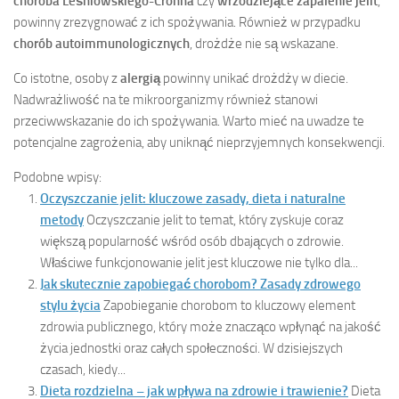
choroba Leśniowskiego-Crohna
czy
wrzodziejące zapalenie jelit
,
powinny zrezygnować z ich spożywania. Również w przypadku
chorób autoimmunologicznych
, drożdże nie są wskazane.
Co istotne, osoby z
alergią
powinny unikać drożdży w diecie.
Nadwrażliwość na te mikroorganizmy również stanowi
przeciwwskazanie do ich spożywania. Warto mieć na uwadze te
potencjalne zagrożenia, aby uniknąć nieprzyjemnych konsekwencji.
Podobne wpisy:
Oczyszczanie jelit: kluczowe zasady, dieta i naturalne
metody
Oczyszczanie jelit to temat, który zyskuje coraz
większą popularność wśród osób dbających o zdrowie.
Właściwe funkcjonowanie jelit jest kluczowe nie tylko dla...
Jak skutecznie zapobiegać chorobom? Zasady zdrowego
stylu życia
Zapobieganie chorobom to kluczowy element
zdrowia publicznego, który może znacząco wpłynąć na jakość
życia jednostki oraz całych społeczności. W dzisiejszych
czasach, kiedy...
Dieta rozdzielna – jak wpływa na zdrowie i trawienie?
Dieta