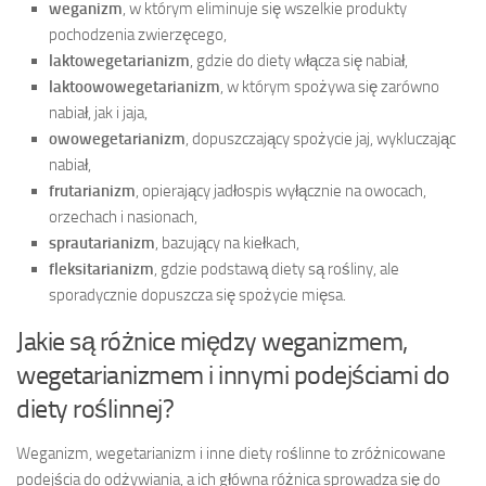
weganizm
, w którym eliminuje się wszelkie produkty
pochodzenia zwierzęcego,
laktowegetarianizm
, gdzie do diety włącza się nabiał,
laktoowowegetarianizm
, w którym spożywa się zarówno
nabiał, jak i jaja,
owowegetarianizm
, dopuszczający spożycie jaj, wykluczając
nabiał,
frutarianizm
, opierający jadłospis wyłącznie na owocach,
orzechach i nasionach,
sprautarianizm
, bazujący na kiełkach,
fleksitarianizm
, gdzie podstawą diety są rośliny, ale
sporadycznie dopuszcza się spożycie mięsa.
Jakie są różnice między weganizmem,
wegetarianizmem i innymi podejściami do
diety roślinnej?
Weganizm, wegetarianizm i inne diety roślinne to zróżnicowane
podejścia do odżywiania, a ich główna różnica sprowadza się do