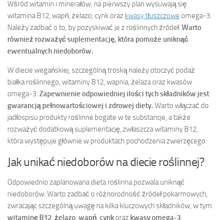
Wśród witamin i minerałów, na pierwszy plan wysuwają się
witamina B12, wapń, żelazo, cynk oraz
kwasy tłuszczowe
omega-3.
Należy zadbać o to, by pozyskiwać je z roślinnych źródeł.
Warto
również rozważyć suplementację, która pomoże uniknąć
ewentualnych niedoborów.
W diecie wegańskiej, szczególną troską należy otoczyć podaż
białka roślinnego, witaminy B12, wapnia, żelaza oraz kwasów
omega-3.
Zapewnienie odpowiedniej ilości tych składników jest
gwarancją pełnowartościowej i zdrowej diety.
Warto włączać do
jadłospisu produkty roślinne bogate w te substancje, a także
rozważyć dodatkową suplementację, zwłaszcza witaminy B12,
która występuje głównie w produktach pochodzenia zwierzęcego.
Jak unikać niedoborów na diecie roślinnej?
Odpowiednio zaplanowana dieta roślinna pozwala uniknąć
niedoborów. Warto zadbać o różnorodność źródeł pokarmowych,
zwracając szczególną uwagę na kilka kluczowych składników, w tym
witaminę B12
,
żelazo
,
wapń
,
cynk
oraz
kwasy omega-3
.