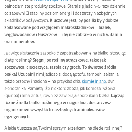
pełnoziarniste produkty zbożowe. Staraj się jeść 4-5 razy dziennie,
co zapewni Ci stabilny poziom energii i dostarczy niezbędnych
składników odżywczych.
Kluczowe jest, by posiłki były dobrze
zbilansowane pod względem makroskładników – białek,
węglowodanów i tłuszczów – i by nie zabrakło w nich witamin
oraz minerałów.
Jak więc skutecznie zaspokoić zapotrzebowanie na białko, stosując
dietę roślinną?
Sięgnij po rośliny strączkowe, takie jak
soczewica, ciecierzyca, fasola czy groch. To świetne źródła
białka!
Uzupełnij nimi jadłospis, dodając tofu, tempeh, seitan, a
także orzechy i nasiona – na przykład chia,
siemię lniane
, dyni i
słonecznika. Pamiętaj, że niektóre zboża, jak komosa ryżowa
(quinoa) i amarantus, również zawierają spore ilości białka.
Łącząc
różne źródła białka roślinnego w ciągu dnia, dostarczysz
organizmowi wszystkich niezbędnych aminokwasów
egzogennych.
A jakie tłuszcze są Twoimi sprzymierzeńcami na diecie roślinnej?