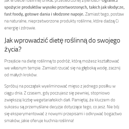
Jak w diecie roślinnej unikać przetworzonej żywności?
Ogranicz
spożycie produktów wysoko przetworzonych, takich jak słodycze,
fast foody, gotowe dania i słodzone napoje.
Zamiast tego, postaw
na naturalne, nieprzetworzone produkty roślinne, które dadzą Ci
energię i zdrowie.
Jak wprowadzić dietę roślinną do swojego
życia?
Przejście na dietę roślinną to podróż, którą możesz kształtować
we własnym tempie. Zamiast rzucać się na głęboką wodę, zacznij
od małych kroków.
Spróbuj na początek wyeliminować mięso z jednego posiłku w
ciągu dnia. Z czasem, gdy poczujesz się pewniej, stopniowo
zwiększaj liczbę wegetariańskich dań. Pamiętaj, że kluczem do
sukcesu są przemyślane decyzje dotyczące tego, co jesz. Nie bój
się eksperymentować z nowymi przepisami i odkrywać bogactwo
smaków, jakie oferuje kuchnia roślinna!