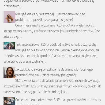
bogactwem zdrowotnych właściwości. Te niewielkie owoce są
prawdziwą …
Makijaż dla cery mieszanej – jak zapanować nad
problemem przetłuszczających się stref
Cera mieszana to wyzwanie, które dotyka wiele kobiet,
łącząc w sobie cechy zarówno tłustych, jak i suchych obszarów. Czy
zdarza się, …
Triki makijażowe, które podkreślą twoje najlepsze cechy
Makijaż to nie tylko sposób na ukrycie niedoskonałości, ale
przede wszystkim sztuka podkreślania tego, co w nas najlepsze.
Właściwie dobrane techniki …
Jak zadbać o skórę wrażliwą na działanie słonecznego
promieniowania – złote zasady pielęgnacji
Skóra wrażliwa na działanie promieni słonecznych wymaga
szczególnej troski, aby uniknąć nieprzyjemnych objawów, takich jak
zaczerwienienie czy pieczenie. W miarę jak …
Co ile szkolenie okresowe BHP dla sprzedawców – terminy