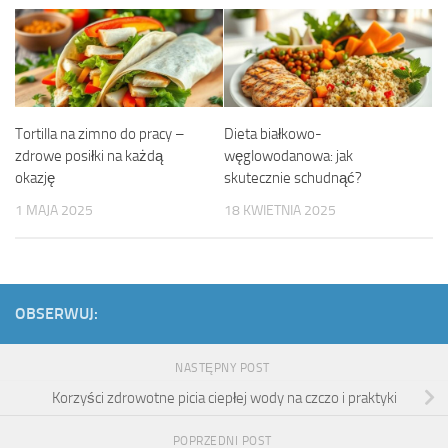
Tortilla na zimno do pracy –
Dieta białkowo-
zdrowe posiłki na każdą
węglowodanowa: jak
okazję
skutecznie schudnąć?
1 MAJA 2025
18 KWIETNIA 2025
OBSERWUJ:
NASTĘPNY POST
Korzyści zdrowotne picia ciepłej wody na czczo i praktyki
POPRZEDNI POST