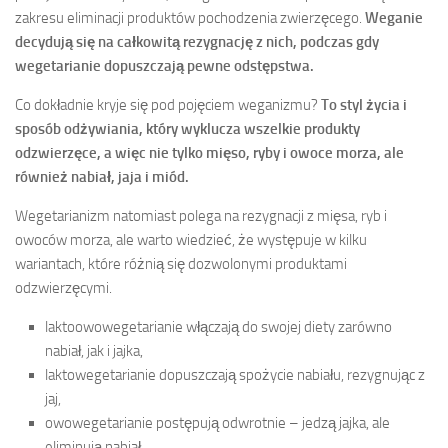
zakresu eliminacji produktów pochodzenia zwierzęcego.
Weganie
decydują się na całkowitą rezygnację z nich, podczas gdy
wegetarianie dopuszczają pewne odstępstwa.
Co dokładnie kryje się pod pojęciem weganizmu?
To styl życia i
sposób odżywiania, który wyklucza wszelkie produkty
odzwierzęce, a więc nie tylko mięso, ryby i owoce morza, ale
również nabiał, jaja i miód.
Wegetarianizm natomiast polega na rezygnacji z mięsa, ryb i
owoców morza, ale warto wiedzieć, że występuje w kilku
wariantach, które różnią się dozwolonymi produktami
odzwierzęcymi.
laktoowowegetarianie włączają do swojej diety zarówno
nabiał, jak i jajka,
laktowegetarianie dopuszczają spożycie nabiału, rezygnując z
jaj,
owowegetarianie postępują odwrotnie – jedzą jajka, ale
eliminują nabiał.