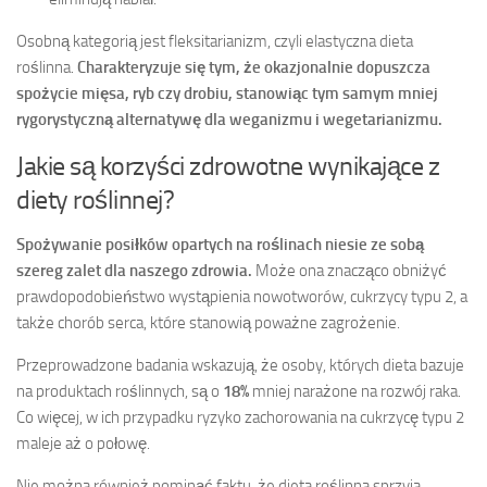
Osobną kategorią jest fleksitarianizm, czyli elastyczna dieta
roślinna.
Charakteryzuje się tym, że okazjonalnie dopuszcza
spożycie mięsa, ryb czy drobiu, stanowiąc tym samym mniej
rygorystyczną alternatywę dla weganizmu i wegetarianizmu.
Jakie są korzyści zdrowotne wynikające z
diety roślinnej?
Spożywanie posiłków opartych na roślinach niesie ze sobą
szereg zalet dla naszego zdrowia.
Może ona znacząco obniżyć
prawdopodobieństwo wystąpienia nowotworów, cukrzycy typu 2, a
także chorób serca, które stanowią poważne zagrożenie.
Przeprowadzone badania wskazują, że osoby, których dieta bazuje
na produktach roślinnych, są o
18%
mniej narażone na rozwój raka.
Co więcej, w ich przypadku ryzyko zachorowania na cukrzycę typu 2
maleje aż o połowę.
Nie można również pominąć faktu, że dieta roślinna sprzyja