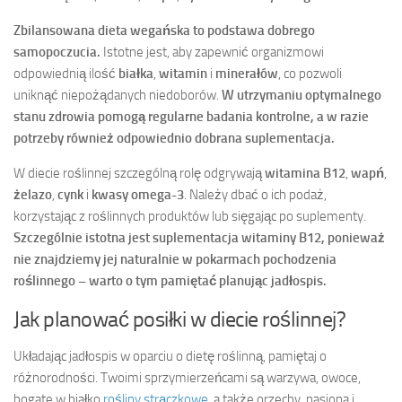
Zbilansowana dieta wegańska to podstawa dobrego
samopoczucia.
Istotne jest, aby zapewnić organizmowi
odpowiednią ilość
białka
,
witamin
i
minerałów
, co pozwoli
uniknąć niepożądanych niedoborów.
W utrzymaniu optymalnego
stanu zdrowia pomogą regularne badania kontrolne, a w razie
potrzeby również odpowiednio dobrana suplementacja.
W diecie roślinnej szczególną rolę odgrywają
witamina B12
,
wapń
,
żelazo
,
cynk
i
kwasy omega-3
. Należy dbać o ich podaż,
korzystając z roślinnych produktów lub sięgając po suplementy.
Szczególnie istotna jest suplementacja witaminy B12, ponieważ
nie znajdziemy jej naturalnie w pokarmach pochodzenia
roślinnego – warto o tym pamiętać planując jadłospis.
Jak planować posiłki w diecie roślinnej?
Układając jadłospis w oparciu o dietę roślinną, pamiętaj o
różnorodności. Twoimi sprzymierzeńcami są warzywa, owoce,
bogate w białko
rośliny strączkowe
, a także orzechy, nasiona i