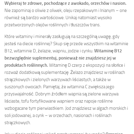
Wybieraj te zdrowe, pochodzące z awokado, orzechów i nasion.
Nie zapominaj o oliwie z oliwek, oleju rzepakowym i lnianym – one
również są bardzo wartościowe. Unikaj natomiast wysoko
przetworzonych olejów roślinnych i tłuszczów trans.
Które witaminy i minerały zasługują na szczególną uwagę, gdy
jesteś na diecie roślinnej? Skup się przede wszystkim na witaminie
B12, witaminie D, żelazie, wapniu, jodzie i cynku.
Witaminę B12
bezwzględnie suplementuj, ponieważ nie znajdziesz jej w
produktach roślinnych.
Witaminę D czerp z ekspozycji na słońce i
rozważ dodatkową suplementację. Żelazo znajdziesz w roślinach
strączkowych i zielonych warzywach liściastych, a także w
suszonych owocach. Pamiętaj, że witamina C zwiększa jego
przyswajalność. Dobrym źródłem wapnia są zielone warzywa
liściaste, tofu fortyfikowane wapniem oraz napoje roślinne
wzbogacane tym pierwiastkiem. Jod znajdziesz w algach morskich i
soli jodowanej, a cynk – w orzechach, nasionach i roślinach
strączkowych.