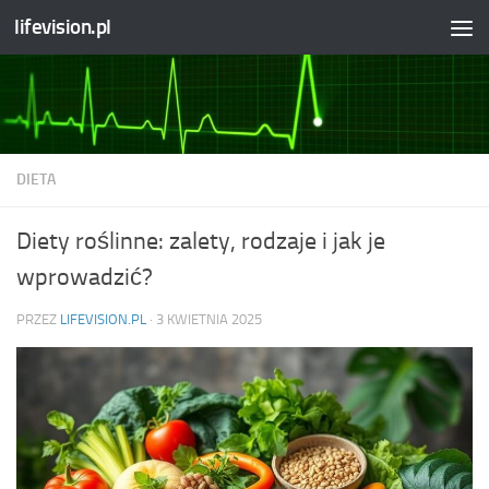
lifevision.pl
Skip to content
DIETA
Diety roślinne: zalety, rodzaje i jak je
wprowadzić?
PRZEZ
LIFEVISION.PL
·
3 KWIETNIA 2025