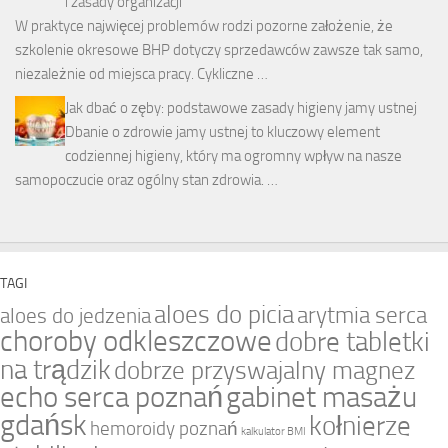
i zasady organizacji
W praktyce najwięcej problemów rodzi pozorne założenie, że
szkolenie okresowe BHP dotyczy sprzedawców zawsze tak samo,
niezależnie od miejsca pracy. Cykliczne …
Jak dbać o zęby: podstawowe zasady higieny jamy ustnej
Dbanie o zdrowie jamy ustnej to kluczowy element
codziennej higieny, który ma ogromny wpływ na nasze
samopoczucie oraz ogólny stan zdrowia. …
TAGI
aloes do picia
arytmia serca
aloes do jedzenia
choroby odkleszczowe
dobre tabletki
na trądzik
dobrze przyswajalny magnez
echo serca poznań
gabinet masażu
gdańsk
kołnierze
hemoroidy poznań
kalkulator BMI