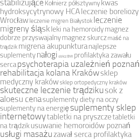
stabilizujące
kwas
Kołnierz półsztywny
hydroksycytrynowy HCA
leczenie boreliozy
leczenie
Wrocław
leczenie migren Białystok
migreny śląsk
leki na hemoroidy
magnez
dobrze przyswajalny
magnez skurcz
maść na
migrena akupunktura
najlepsze
trądzik
nałogi
suplementy
profilaktyka zawału
oblicz BMI
psychoterapia uzależnień poznań
serca
rehabilitacja kolana Kraków
sklep
medyczny kraków
sklep ortopedyczny kraków
skuteczne leczenie trądziku
sok z
aloesu cena
suplementy diety na oczy
suplementy sklep
suplementy na energię
internetowy
tabletki na pryszcze
tabletki
usuwanie hemoroidów poznań
na trądzik
usługi masażu
zawał serca profilaktyka