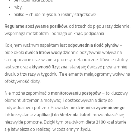
pełnoziarniste zboża,
ryby,
białko – chude mięso lub rośliny strączkowe.
Regularne spożywanie posiłków
, od trzech do pięciu razy dziennie,
wspomaga metabolizm i pomaga uniknąć podjadania.
Kolejnym ważnym aspektem jest
odpowiednia ilość płynów
–
picie około
dwóch litrów wody
dziennie pozytywnie wpływa na
samopoczucie oraz wspiera procesy metaboliczne. Równie istotny
jest
sen
oraz
aktywność fizyczna
; staraj się ćwiczyć przynajmniej
dwa lub trzy razy w tygodniu. Te elementy mają ogromny wpływ na
efektywność diety.
Nie można zapominać o
monitorowaniu postępów
– to kluczowy
element utrzymania motywacji i dostosowywania diety do
indywidualnych potrzeb. Prowadzenie
dziennika żywieniowego
lub korzystanie z
aplikacji do śledzenia kalorii
może okazać się
niezwykle pomocne. Dzięki tym praktykom dieta
2100 kcal
stanie
się łatwiejsza do realizacji w codziennym życiu.