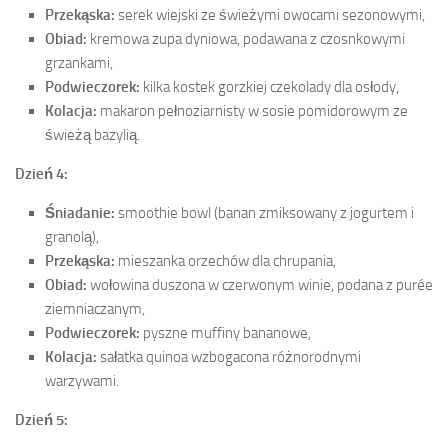
Przekąska:
serek wiejski ze świeżymi owocami sezonowymi,
Obiad:
kremowa zupa dyniowa, podawana z czosnkowymi
grzankami,
Podwieczorek:
kilka kostek gorzkiej czekolady dla osłody,
Kolacja:
makaron pełnoziarnisty w sosie pomidorowym ze
świeżą bazylią.
Dzień 4:
Śniadanie:
smoothie bowl (banan zmiksowany z jogurtem i
granolą),
Przekąska:
mieszanka orzechów dla chrupania,
Obiad:
wołowina duszona w czerwonym winie, podana z purée
ziemniaczanym,
Podwieczorek:
pyszne muffiny bananowe,
Kolacja:
sałatka quinoa wzbogacona różnorodnymi
warzywami.
Dzień 5: