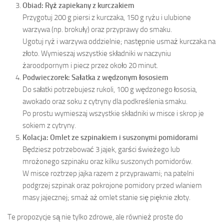
Obiad: Ryż zapiekany z kurczakiem
Przygotuj 200 g piersi z kurczaka, 150 g ryżu i ulubione
warzywa (np. brokuły) oraz przyprawy do smaku.
Ugotuj ryż i warzywa oddzielnie; następnie usmaż kurczaka na
złoto. Wymieszaj wszystkie składniki w naczyniu
żaroodpornym i piecz przez około 20 minut.
Podwieczorek: Sałatka z wędzonym łososiem
Do sałatki potrzebujesz rukoli, 100 g wędzonego łososia,
awokado oraz soku z cytryny dla podkreślenia smaku.
Po prostu wymieszaj wszystkie składniki w misce i skrop je
sokiem z cytryny.
Kolacja: Omlet ze szpinakiem i suszonymi pomidorami
Będziesz potrzebować 3 jajek, garści świeżego lub
mrożonego szpinaku oraz kilku suszonych pomidorów.
W misce roztrzep jajka razem z przyprawami; na patelni
podgrzej szpinak oraz pokrojone pomidory przed wlaniem
masy jajecznej; smaż aż omlet stanie się pięknie złoty.
Te propozycje są nie tylko zdrowe, ale również proste do