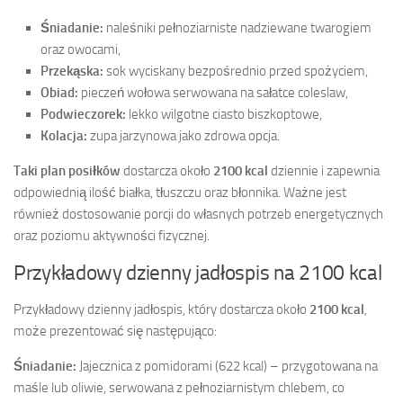
Śniadanie:
naleśniki pełnoziarniste nadziewane twarogiem
oraz owocami,
Przekąska:
sok wyciskany bezpośrednio przed spożyciem,
Obiad:
pieczeń wołowa serwowana na sałatce coleslaw,
Podwieczorek:
lekko wilgotne ciasto biszkoptowe,
Kolacja:
zupa jarzynowa jako zdrowa opcja.
Taki plan posiłków
dostarcza około
2100 kcal
dziennie i zapewnia
odpowiednią ilość białka, tłuszczu oraz błonnika. Ważne jest
również dostosowanie porcji do własnych potrzeb energetycznych
oraz poziomu aktywności fizycznej.
Przykładowy dzienny jadłospis na 2100 kcal
Przykładowy dzienny jadłospis, który dostarcza około
2100 kcal
,
może prezentować się następująco:
Śniadanie:
Jajecznica z pomidorami (622 kcal) – przygotowana na
maśle lub oliwie, serwowana z pełnoziarnistym chlebem, co