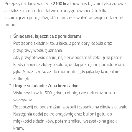
Przepisy na dania w diecie
2100 kcal
powinny być nie tylko zdrowe,
ale także różnorodne i łatwe do przygotowania. Oto kilka
inspirujących pomysłów, które możesz wpleć w swoje codzienne
menu:
Śniadanie: Jajecznica z pomidorami
Potrzebne składniki to: 3 jajka, 2 pomidory, cebula oraz
przyprawy według uznania.
Aby przygotować danie, najpierw podsmaż cebulę na patelni.
Kiedy nabierze złotego koloru, dodaj pokrojone pomidory oraz
jajka. Smaż całość aż do momentu, gdy jajka będą idealnie
zetknięte.
Drugie śniadanie: Zupa krem z dyni
Wykorzystasz tu 500 g dyni, cebulę, czosnek oraz bulion
warzywny.
Rozpocznij od podsmażenia cebuli i czosnku na oliwie z oliwek.
Następnie dodaj pokrojoną dynię oraz bulion i gotuj do
miękkości składników; potem zmiksuj wszystko na gładki
krem.