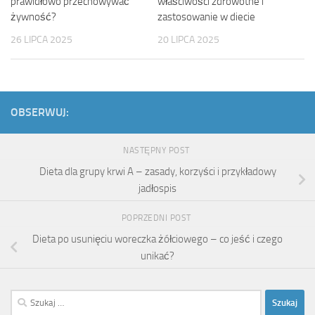
prawidłowo przechowywać
właściwości zdrowotne i
żywność?
zastosowanie w diecie
26 LIPCA 2025
20 LIPCA 2025
OBSERWUJ:
NASTĘPNY POST
Dieta dla grupy krwi A – zasady, korzyści i przykładowy
jadłospis
POPRZEDNI POST
Dieta po usunięciu woreczka żółciowego – co jeść i czego
unikać?
Szukaj: