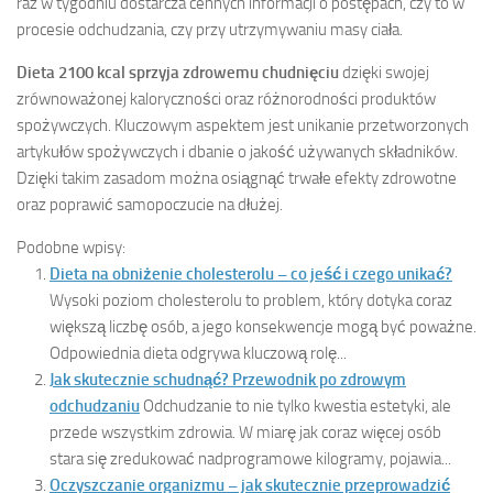
raz w tygodniu dostarcza cennych informacji o postępach, czy to w
procesie odchudzania, czy przy utrzymywaniu masy ciała.
Dieta 2100 kcal sprzyja zdrowemu chudnięciu
dzięki swojej
zrównoważonej kaloryczności oraz różnorodności produktów
spożywczych. Kluczowym aspektem jest unikanie przetworzonych
artykułów spożywczych i dbanie o jakość używanych składników.
Dzięki takim zasadom można osiągnąć trwałe efekty zdrowotne
oraz poprawić samopoczucie na dłużej.
Podobne wpisy:
Dieta na obniżenie cholesterolu – co jeść i czego unikać?
Wysoki poziom cholesterolu to problem, który dotyka coraz
większą liczbę osób, a jego konsekwencje mogą być poważne.
Odpowiednia dieta odgrywa kluczową rolę...
Jak skutecznie schudnąć? Przewodnik po zdrowym
odchudzaniu
Odchudzanie to nie tylko kwestia estetyki, ale
przede wszystkim zdrowia. W miarę jak coraz więcej osób
stara się zredukować nadprogramowe kilogramy, pojawia...
Oczyszczanie organizmu – jak skutecznie przeprowadzić