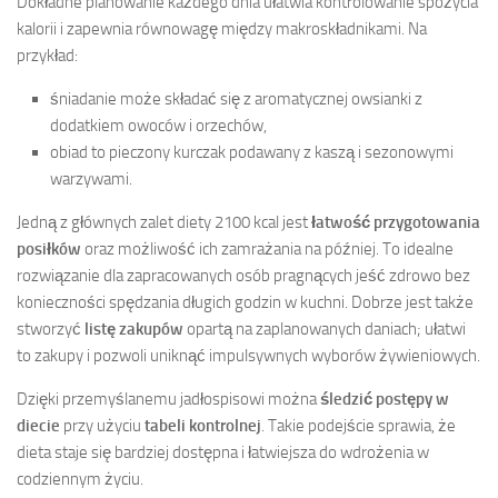
Dokładne planowanie każdego dnia ułatwia kontrolowanie spożycia
kalorii i zapewnia równowagę między makroskładnikami. Na
przykład:
śniadanie może składać się z aromatycznej owsianki z
dodatkiem owoców i orzechów,
obiad to pieczony kurczak podawany z kaszą i sezonowymi
warzywami.
Jedną z głównych zalet diety 2100 kcal jest
łatwość przygotowania
posiłków
oraz możliwość ich zamrażania na później. To idealne
rozwiązanie dla zapracowanych osób pragnących jeść zdrowo bez
konieczności spędzania długich godzin w kuchni. Dobrze jest także
stworzyć
listę zakupów
opartą na zaplanowanych daniach; ułatwi
to zakupy i pozwoli uniknąć impulsywnych wyborów żywieniowych.
Dzięki przemyślanemu jadłospisowi można
śledzić postępy w
diecie
przy użyciu
tabeli kontrolnej
. Takie podejście sprawia, że
dieta staje się bardziej dostępna i łatwiejsza do wdrożenia w
codziennym życiu.