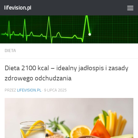
lifevision.pl
Skip to content
DIETA
Dieta 2100 kcal – idealny jadłospis i zasady
zdrowego odchudzania
PRZEZ
LIFEVISION.PL
·
9 LIPCA 2025