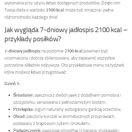
wykonania przy użyciu łatwo dostępnych produktów. Dzięki nim
Twoja dieta o wartości
2100 kcal
może być smaczna i pełna
różnorodności każdego dnia!
Jak wygląda 7-dniowy jadłospis 2100 kcal –
przykłady posiłków?
7-dniowy jadłospis
na poziomie
2100 kcal
powinien być
urozmaicony i dobrze zbilansowany, aby zapewnić wszystkie
potrzebne składniki odżywcze. Oto przykładowe menu na tydzień,
które możesz łatwo przygotować:
Dzień 1:
Śniadanie:
jajecznica z dwóch jajek z dodatkiem pomidora i
szczypiorku, serwowana z pełnoziarnistym tostem,
Przekąska:
jogurt naturalny wzbogacony garścią orzechów,
Obiad:
pieczony kurczak w aromatycznych przyprawach,
podawany z brązowym ryżem i brokułami,
Podwieczorek:
owocowe smoothie (z banana, truskawek i