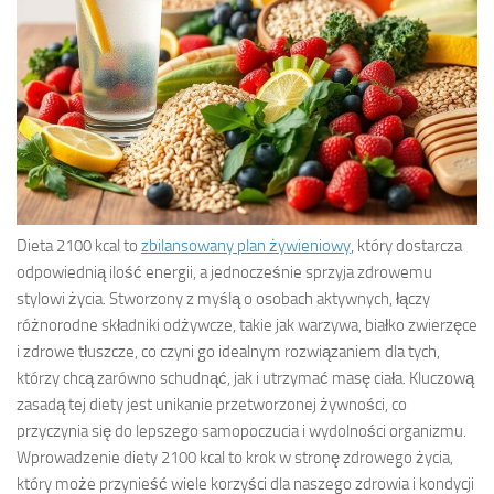
Dieta 2100 kcal to
zbilansowany plan żywieniowy
, który dostarcza
odpowiednią ilość energii, a jednocześnie sprzyja zdrowemu
stylowi życia. Stworzony z myślą o osobach aktywnych, łączy
różnorodne składniki odżywcze, takie jak warzywa, białko zwierzęce
i zdrowe tłuszcze, co czyni go idealnym rozwiązaniem dla tych,
którzy chcą zarówno schudnąć, jak i utrzymać masę ciała. Kluczową
zasadą tej diety jest unikanie przetworzonej żywności, co
przyczynia się do lepszego samopoczucia i wydolności organizmu.
Wprowadzenie diety 2100 kcal to krok w stronę zdrowego życia,
który może przynieść wiele korzyści dla naszego zdrowia i kondycji