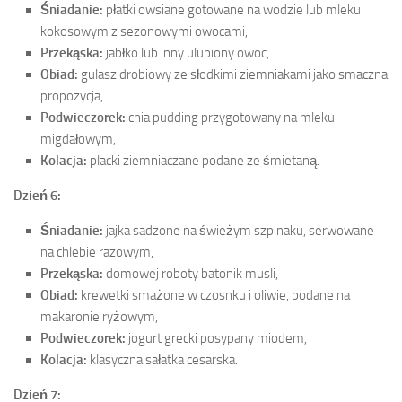
Śniadanie:
płatki owsiane gotowane na wodzie lub mleku
kokosowym z sezonowymi owocami,
Przekąska:
jabłko lub inny ulubiony owoc,
Obiad:
gulasz drobiowy ze słodkimi ziemniakami jako smaczna
propozycja,
Podwieczorek:
chia pudding przygotowany na mleku
migdałowym,
Kolacja:
placki ziemniaczane podane ze śmietaną.
Dzień 6:
Śniadanie:
jajka sadzone na świeżym szpinaku, serwowane
na chlebie razowym,
Przekąska:
domowej roboty batonik musli,
Obiad:
krewetki smażone w czosnku i oliwie, podane na
makaronie ryżowym,
Podwieczorek:
jogurt grecki posypany miodem,
Kolacja:
klasyczna sałatka cesarska.
Dzień 7: