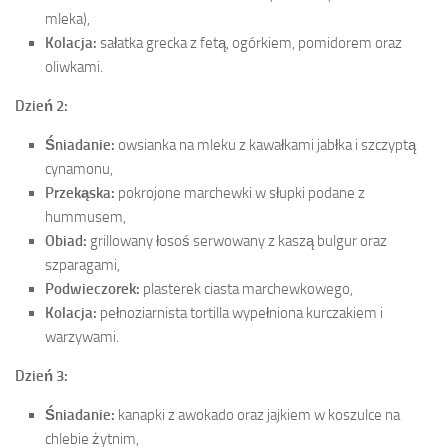
mleka),
Kolacja:
sałatka grecka z fetą, ogórkiem, pomidorem oraz
oliwkami.
Dzień 2:
Śniadanie:
owsianka na mleku z kawałkami jabłka i szczyptą
cynamonu,
Przekąska:
pokrojone marchewki w słupki podane z
hummusem,
Obiad:
grillowany łosoś serwowany z kaszą bulgur oraz
szparagami,
Podwieczorek:
plasterek ciasta marchewkowego,
Kolacja:
pełnoziarnista tortilla wypełniona kurczakiem i
warzywami.
Dzień 3:
Śniadanie:
kanapki z awokado oraz jajkiem w koszulce na
chlebie żytnim,