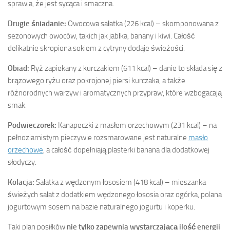
sprawia, że jest sycąca i smaczna.
Drugie śniadanie:
Owocowa sałatka (226 kcal) – skomponowana z
sezonowych owoców, takich jak jabłka, banany i kiwi. Całość
delikatnie skropiona sokiem z cytryny dodaje świeżości.
Obiad:
Ryż zapiekany z kurczakiem (611 kcal) – danie to składa się z
brązowego ryżu oraz pokrojonej piersi kurczaka, a także
różnorodnych warzyw i aromatycznych przypraw, które wzbogacają
smak.
Podwieczorek:
Kanapeczki z masłem orzechowym (231 kcal) – na
pełnoziarnistym pieczywie rozsmarowane jest naturalne
masło
orzechowe
, a całość dopełniają plasterki banana dla dodatkowej
słodyczy.
Kolacja:
Sałatka z wędzonym łososiem (418 kcal) – mieszanka
świeżych sałat z dodatkiem wędzonego łososia oraz ogórka, polana
jogurtowym sosem na bazie naturalnego jogurtu i koperku.
Taki plan posiłków
nie tylko zapewnia wystarczającą ilość energii