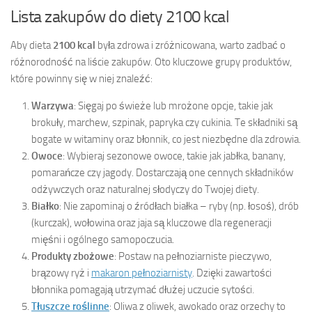
Lista zakupów do diety 2100 kcal
Aby dieta
2100 kcal
była zdrowa i zróżnicowana, warto zadbać o
różnorodność na liście zakupów. Oto kluczowe grupy produktów,
które powinny się w niej znaleźć:
Warzywa
: Sięgaj po świeże lub mrożone opcje, takie jak
brokuły, marchew, szpinak, papryka czy cukinia. Te składniki są
bogate w witaminy oraz błonnik, co jest niezbędne dla zdrowia.
Owoce
: Wybieraj sezonowe owoce, takie jak jabłka, banany,
pomarańcze czy jagody. Dostarczają one cennych składników
odżywczych oraz naturalnej słodyczy do Twojej diety.
Białko
: Nie zapominaj o źródłach białka – ryby (np. łosoś), drób
(kurczak), wołowina oraz jaja są kluczowe dla regeneracji
mięśni i ogólnego samopoczucia.
Produkty zbożowe
: Postaw na pełnoziarniste pieczywo,
brązowy ryż i
makaron pełnoziarnisty
. Dzięki zawartości
błonnika pomagają utrzymać dłużej uczucie sytości.
Tłuszcze roślinne
: Oliwa z oliwek, awokado oraz orzechy to