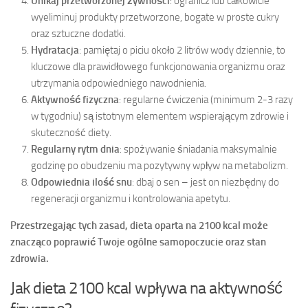
Unikaj przetworzonej żywności
: ogranicz lub całkowicie
wyeliminuj produkty przetworzone, bogate w proste cukry
oraz sztuczne dodatki.
Hydratacja
: pamiętaj o piciu około 2 litrów wody dziennie, to
kluczowe dla prawidłowego funkcjonowania organizmu oraz
utrzymania odpowiedniego nawodnienia.
Aktywność fizyczna
: regularne ćwiczenia (minimum 2-3 razy
w tygodniu) są istotnym elementem wspierającym zdrowie i
skuteczność diety.
Regularny rytm dnia
: spożywanie śniadania maksymalnie
godzinę po obudzeniu ma pozytywny wpływ na metabolizm.
Odpowiednia ilość snu
: dbaj o sen – jest on niezbędny do
regeneracji organizmu i kontrolowania apetytu.
Przestrzegając tych zasad, dieta oparta na 2100 kcal może
znacząco poprawić Twoje ogólne samopoczucie oraz stan
zdrowia.
Jak dieta 2100 kcal wpływa na aktywność