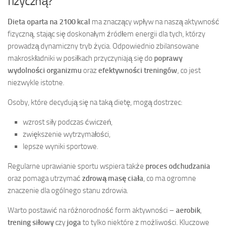
fizyczną?
Dieta oparta na 2100 kcal
ma znaczący wpływ na naszą aktywność
fizyczną, stając się doskonałym źródłem energii dla tych, którzy
prowadzą dynamiczny tryb życia. Odpowiednio zbilansowane
makroskładniki w posiłkach przyczyniają się do
poprawy
wydolności organizmu
oraz
efektywności treningów
, co jest
niezwykle istotne.
Osoby, które decydują się na taką dietę, mogą dostrzec:
wzrost siły podczas ćwiczeń,
zwiększenie wytrzymałości,
lepsze wyniki sportowe.
Regularne uprawianie sportu wspiera także
proces odchudzania
oraz pomaga utrzymać
zdrową masę ciała
, co ma ogromne
znaczenie dla ogólnego stanu zdrowia.
Warto postawić na różnorodność form aktywności –
aerobik
,
trening siłowy
czy
joga
to tylko niektóre z możliwości. Kluczowe