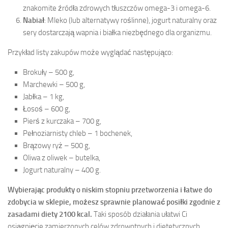
znakomite źródła zdrowych tłuszczów omega-3 i omega-6.
Nabiał
: Mleko (lub alternatywy roślinne), jogurt naturalny oraz
sery dostarczają wapnia i białka niezbędnego dla organizmu.
Przykład listy zakupów może wyglądać następująco:
Brokuły – 500 g,
Marchewki – 500 g,
Jabłka – 1 kg,
Łosoś – 600 g,
Pierś z kurczaka – 700 g,
Pełnoziarnisty chleb – 1 bochenek,
Brązowy ryż – 500 g,
Oliwa z oliwek – butelka,
Jogurt naturalny – 400 g.
Wybierając produkty o niskim stopniu przetworzenia i łatwe do
zdobycia w sklepie, możesz sprawnie planować posiłki zgodnie z
zasadami diety 2100 kcal.
Taki sposób działania ułatwi Ci
osiągnięcie zamierzonych celów zdrowotnych i dietetycznych.