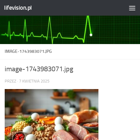
lifevision.pl
Skip to content
IMAGE-1743983071.JPG
image-1743983071.jpg
PRZEZ
·
7 KWIETNIA 2025