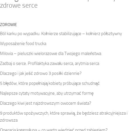
zdrowe serce
ZDROWIE
Ból karku po wypadku. Kołnierze stabilizujące – kołnierz półsztywny
Wyposażenie food trucka
Milovia – pieluszki wielorazowe dla Twojego maleństwa
Zadbaj o serce. Profilaktyka zawału serca, arytmia serca
Dlaczego i jak jeść zdrowo 3 posiłki dziennie?
5 błędów, które popełniają kobiety próbujące schudnąć
Najlepsze cytaty motywacyjne, aby utrzymać formę
Dlaczego kiwi jest najzdrowszym owocem świata?
9 produktów spożywczych, które sprawią, że będziesz atrakcyjniejsza i
zdrowsza
Operacja kręgosłupa – co warto wiedzieć przed zabiegiem?