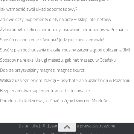
Jak wzmocnić swój układ odpornościowy?
Zdrowe oczy. Suplementy diety na oczy – sklep internetowy
Żylaki odbytu. Leki na hemoroidy, usuwanie hemoroidów w Poznaniu
Sposób na obniżenie ciśnienia? Jedz pieczone ziemniaki!
Stwórz plan odchudzania dla całej rodziny zaczynając od obliczenia BMI
Sposoby na relaks. Usługi masażu: gabinet masażu w Gdańsku
Dobrze przyswajalny magnez: magnez skurcz
Walka z uzależnieniem. Nałogi – psychoterapia uzależnień w Poznaniu
Bezpieczeństwo suplementów, a ich stosowanie
Poradnik dla Rodziców: Jak Dbać o Zęby Dzieci od Młodości
{{site_title}} © {{year}}. Wszelkie prawa zastrzeżone