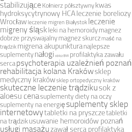
stabilizujące
kwas
Kołnierz półsztywny
hydroksycytrynowy HCA
leczenie boreliozy
leczenie
Wrocław
leczenie migren Białystok
migreny śląsk
leki na hemoroidy
magnez
dobrze przyswajalny
magnez skurcz
maść na
migrena akupunktura
najlepsze
trądzik
nałogi
suplementy
profilaktyka zawału
oblicz BMI
psychoterapia uzależnień poznań
serca
rehabilitacja kolana Kraków
sklep
medyczny kraków
sklep ortopedyczny kraków
skuteczne leczenie trądziku
sok z
aloesu cena
suplementy diety na oczy
suplementy sklep
suplementy na energię
internetowy
tabletki na pryszcze
tabletki
usuwanie hemoroidów poznań
na trądzik
usługi masażu
zawał serca profilaktyka