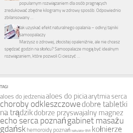
popularnym rozwiązaniem dla osób pragnących
zredukować zbędne kilogramy w zdrowy sposób. Odpowiednio
zbilansowany …
Jak uzyskać efekt naturalnego opalania – odkryj tajniki
samoopalaczy
Marzysz o zdrowej, złocistej opaleniźnie, ale nie chcesz
spędzać godzin na słońcu? Samoopalacze mogą być idealnym
rozwiązaniem, które pozwoli Ci cieszyć …
TAGI
aloes do picia
arytmia serca
aloes do jedzenia
choroby odkleszczowe
dobre tabletki
na trądzik
dobrze przyswajalny magnez
echo serca poznań
gabinet masażu
gdańsk
kołnierze
hemoroidy poznań
kalkulator BMI