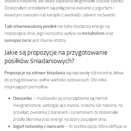
wspiera trawienie, ale także zapewnia długotrwałe uczucie sytości.
Doskonałym przykładem są połączenia owsianki z jogurtem i
świeżymi owocami lub kanapki z awokado i jajkiem na twardo.
Taki zrównoważony posiłek
nie tylko dostarcza energii na
rozpoczęcie dnia; jego korzystny wpływ na
metabolizm
oraz
samopoczucie
jest równie istotny.
Jakie są propozycje na przygotowanie
posiłków śniadaniowych?
Propozycje na zdrowe śniadania
są naprawdę różnorodne, łatwe
do przygotowania i pełne wartości odżywczych. Oto kilka
inspirujących pomysłów:
Owsianka
– możliwości jej przyrządzenia są niemal
nieograniczone, wzbogac ją o owoce, orzechy lub nasiona, na
przykład, owsianka z bananem i cynamonem to doskonałe
źródło błonnika oraz energii na dobry początek dnia,
Jogurt naturalny z owocami
– to szybka opcja, która obfituje w