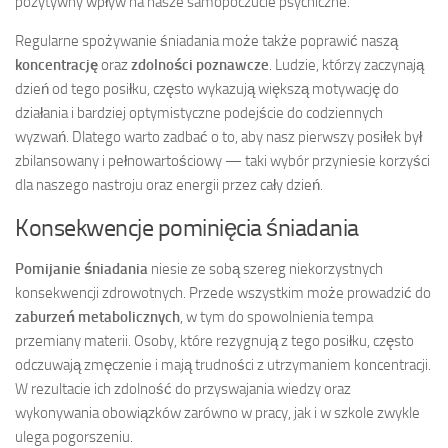
pozytywny wpływ na nasze samopoczucie psychiczne.
Regularne spożywanie śniadania może także poprawić naszą
koncentrację
oraz
zdolności poznawcze
. Ludzie, którzy zaczynają
dzień od tego posiłku, często wykazują większą motywację do
działania i bardziej optymistyczne podejście do codziennych
wyzwań. Dlatego warto zadbać o to, aby nasz pierwszy posiłek był
zbilansowany i pełnowartościowy — taki wybór przyniesie korzyści
dla naszego nastroju oraz energii przez cały dzień.
Konsekwencje pominięcia śniadania
Pomijanie śniadania
niesie ze sobą szereg niekorzystnych
konsekwencji zdrowotnych. Przede wszystkim może prowadzić do
zaburzeń metabolicznych
, w tym do spowolnienia tempa
przemiany materii. Osoby, które rezygnują z tego posiłku, często
odczuwają zmęczenie i mają trudności z utrzymaniem koncentracji.
W rezultacie ich zdolność do przyswajania wiedzy oraz
wykonywania obowiązków zarówno w pracy, jak i w szkole zwykle
ulega pogorszeniu.