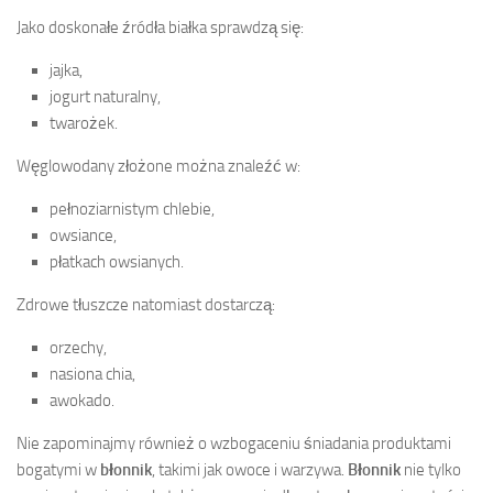
Jako doskonałe źródła białka sprawdzą się:
jajka,
jogurt naturalny,
twarożek.
Węglowodany złożone można znaleźć w:
pełnoziarnistym chlebie,
owsiance,
płatkach owsianych.
Zdrowe tłuszcze natomiast dostarczą:
orzechy,
nasiona chia,
awokado.
Nie zapominajmy również o wzbogaceniu śniadania produktami
bogatymi w
błonnik
, takimi jak owoce i warzywa.
Błonnik
nie tylko