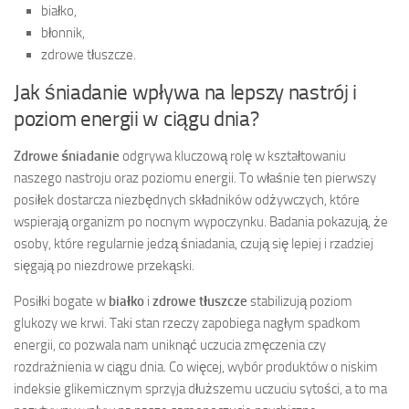
białko,
błonnik,
zdrowe tłuszcze.
Jak śniadanie wpływa na lepszy nastrój i
poziom energii w ciągu dnia?
Zdrowe śniadanie
odgrywa kluczową rolę w kształtowaniu
naszego nastroju oraz poziomu energii. To właśnie ten pierwszy
posiłek dostarcza niezbędnych składników odżywczych, które
wspierają organizm po nocnym wypoczynku. Badania pokazują, że
osoby, które regularnie jedzą śniadania, czują się lepiej i rzadziej
sięgają po niezdrowe przekąski.
Posiłki bogate w
białko
i
zdrowe tłuszcze
stabilizują poziom
glukozy we krwi. Taki stan rzeczy zapobiega nagłym spadkom
energii, co pozwala nam uniknąć uczucia zmęczenia czy
rozdrażnienia w ciągu dnia. Co więcej, wybór produktów o niskim
indeksie glikemicznym sprzyja dłuższemu uczuciu sytości, a to ma