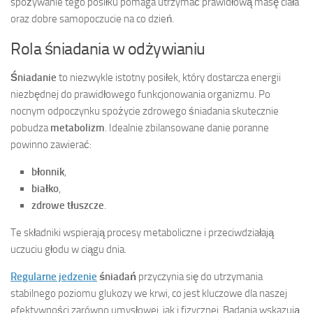
spożywanie tego posiłku pomaga utrzymać prawidłową masę ciała
oraz dobre samopoczucie na co dzień.
Rola śniadania w odżywianiu
Śniadanie
to niezwykle istotny posiłek, który dostarcza energii
niezbędnej do prawidłowego funkcjonowania organizmu. Po
nocnym odpoczynku spożycie zdrowego śniadania skutecznie
pobudza
metabolizm
. Idealnie zbilansowane danie poranne
powinno zawierać:
błonnik
,
białko
,
zdrowe tłuszcze
.
Te składniki wspierają procesy metaboliczne i przeciwdziałają
uczuciu głodu w ciągu dnia.
Regularne jedzenie
śniadań
przyczynia się do utrzymania
stabilnego poziomu glukozy we krwi, co jest kluczowe dla naszej
efektywności zarówno umysłowej, jak i fizycznej. Badania wskazują,