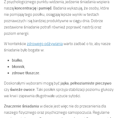
Z psychologicznego punktu widzenia, jedzenie śniadania wspiera
naszą
koncentrację
i
pamięć
. Badania wykazują, że osoby, które
nie pomijają tego posiłku, osiągają lepsze wyniki w testach
poznawczych i są bardziej produktywne w ciągu dnia. Dobrze
zestawione śniadanie potrafi również poprawić nastrój oraz
poziom energii.
W kontekście
zdrowego odżywiania
warto zadbać o to, aby nasze
śniadanie było bogate w:
białko
,
błonnik
,
zdrowe tłuszcze
.
Doskonałymi wyborami mogą być
jajka
,
pełnoziarniste pieczywo
czy
świeże owoce
. Taki posiłek sprzyja stabilizacji poziomu glukozy
we krwi i zapewnia długotrwałe uczucie sytości.
Znaczenie śniadania
w diecie jest więc nie do przecenienia dla
naszego fizycznego oraz psychicznego samopoczucia. Regularne