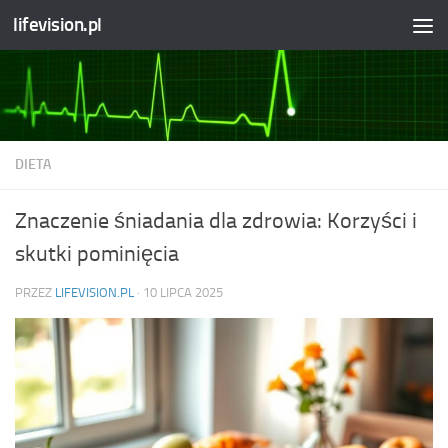
lifevision.pl
Skip to content
DIETA
Znaczenie śniadania dla zdrowia: Korzyści i
skutki pominięcia
PRZEZ
LIFEVISION.PL
·
10 LIPCA 2025