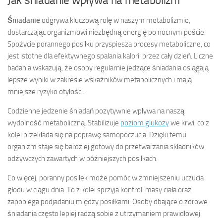
Jak śniadanie wpływa na metabolizm
Śniadanie
odgrywa kluczową rolę w naszym metabolizmie,
dostarczając organizmowi niezbędną energię po nocnym poście.
Spożycie porannego posiłku przyspiesza procesy metaboliczne, co
jest istotne dla efektywnego spalania kalorii przez cały dzień. Liczne
badania wskazują, że osoby regularnie jedzące śniadania osiągają
lepsze wyniki w zakresie wskaźników metabolicznych i mają
mniejsze ryzyko otyłości.
Codzienne jedzenie śniadań pozytywnie wpływa na naszą
wydolność metaboliczną. Stabilizuje
poziom glukozy
we krwi, co z
kolei przekłada się na poprawę samopoczucia. Dzięki temu
organizm staje się bardziej gotowy do przetwarzania składników
odżywczych zawartych w późniejszych posiłkach.
Co więcej, poranny posiłek może pomóc w zmniejszeniu uczucia
głodu w ciągu dnia. To z kolei sprzyja kontroli masy ciała oraz
zapobiega podjadaniu między posiłkami. Osoby dbające o zdrowe
śniadania często lepiej radzą sobie z utrzymaniem prawidłowej