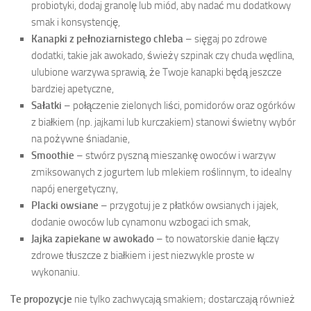
probiotyki, dodaj granolę lub miód, aby nadać mu dodatkowy
smak i konsystencję,
Kanapki z pełnoziarnistego chleba
– sięgaj po zdrowe
dodatki, takie jak awokado, świeży szpinak czy chuda wędlina,
ulubione warzywa sprawią, że Twoje kanapki będą jeszcze
bardziej apetyczne,
Sałatki
– połączenie zielonych liści, pomidorów oraz ogórków
z białkiem (np. jajkami lub kurczakiem) stanowi świetny wybór
na pożywne śniadanie,
Smoothie
– stwórz pyszną mieszankę owoców i warzyw
zmiksowanych z jogurtem lub mlekiem roślinnym, to idealny
napój energetyczny,
Placki owsiane
– przygotuj je z płatków owsianych i jajek,
dodanie owoców lub cynamonu wzbogaci ich smak,
Jajka zapiekane w awokado
– to nowatorskie danie łączy
zdrowe tłuszcze z białkiem i jest niezwykle proste w
wykonaniu.
Te propozycje
nie tylko zachwycają smakiem; dostarczają również