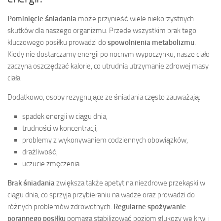
Pominięcie śniadania
może przynieść wiele niekorzystnych
skutków dla naszego organizmu. Przede wszystkim brak tego
kluczowego posiłku prowadzi do
spowolnienia metabolizmu
.
Kiedy nie dostarczamy energii po nocnym wypoczynku, nasze ciało
zaczyna oszczędzać kalorie, co utrudnia utrzymanie zdrowej masy
ciała.
Dodatkowo, osoby rezygnujące ze śniadania często zauważają:
spadek energii w ciągu dnia,
trudności w koncentracji,
problemy z wykonywaniem codziennych obowiązków,
drażliwość,
uczucie zmęczenia.
Brak śniadania
zwiększa także apetyt na niezdrowe przekąski w
ciągu dnia, co sprzyja przybieraniu na wadze oraz prowadzi do
różnych problemów zdrowotnych.
Regularne spożywanie
porannego posiłku
pomaga stabilizować poziom glukozy we krwi i