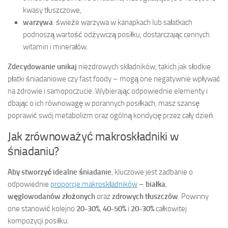
kwasy tłuszczowe,
warzywa
: świeże warzywa w kanapkach lub sałatkach
podnoszą wartość odżywczą posiłku, dostarczając cennych
witamin i minerałów.
Zdecydowanie unikaj
niezdrowych składników, takich jak słodkie
płatki śniadaniowe czy fast foody – mogą one negatywnie wpływać
na zdrowie i samopoczucie. Wybierając odpowiednie elementy i
dbając o ich równowagę w porannych posiłkach, masz szansę
poprawić swój metabolizm oraz ogólną kondycję przez cały dzień.
Jak zrównoważyć makroskładniki w
śniadaniu?
Aby stworzyć idealne śniadanie
, kluczowe jest zadbanie o
odpowiednie
proporcje makroskładników
–
białka
,
węglowodanów złożonych
oraz
zdrowych tłuszczów
. Powinny
one stanowić kolejno
20-30%
,
40-50%
i
20-30%
całkowitej
kompozycji posiłku.