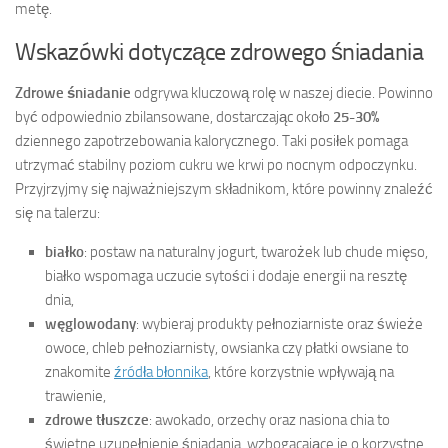
metę.
Wskazówki dotyczące zdrowego śniadania
Zdrowe śniadanie
odgrywa kluczową rolę w naszej diecie. Powinno
być odpowiednio zbilansowane, dostarczając około
25-30%
dziennego zapotrzebowania kalorycznego. Taki posiłek pomaga
utrzymać stabilny poziom cukru we krwi po nocnym odpoczynku.
Przyjrzyjmy się najważniejszym składnikom, które powinny znaleźć
się na talerzu:
białko
: postaw na naturalny jogurt, twarożek lub chude mięso,
białko wspomaga uczucie sytości i dodaje energii na resztę
dnia,
węglowodany
: wybieraj produkty pełnoziarniste oraz świeże
owoce, chleb pełnoziarnisty, owsianka czy płatki owsiane to
znakomite
źródła błonnika
, które korzystnie wpływają na
trawienie,
zdrowe tłuszcze
: awokado, orzechy oraz nasiona chia to
świetne uzupełnienie śniadania, wzbogacające je o korzystne