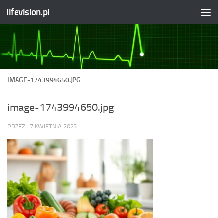
lifevision.pl
Skip to content
IMAGE-1743994650.JPG
image-1743994650.jpg
PRZEZ
·
7 KWIETNIA 2025