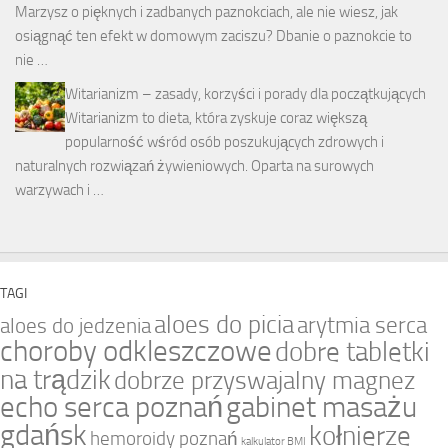
Marzysz o pięknych i zadbanych paznokciach, ale nie wiesz, jak
osiągnąć ten efekt w domowym zaciszu? Dbanie o paznokcie to
nie …
Witarianizm – zasady, korzyści i porady dla początkujących
Witarianizm to dieta, która zyskuje coraz większą
popularność wśród osób poszukujących zdrowych i
naturalnych rozwiązań żywieniowych. Oparta na surowych
warzywach i …
TAGI
aloes do picia
arytmia serca
aloes do jedzenia
choroby odkleszczowe
dobre tabletki
na trądzik
dobrze przyswajalny magnez
echo serca poznań
gabinet masażu
gdańsk
kołnierze
hemoroidy poznań
kalkulator BMI