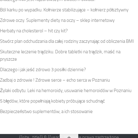
Ból karku po wypadku. Kołnierze stabilizujące – kołnierz półsztywny
Zdrowe oczy. Suplementy diety na oczy – sklep internetowy
Herbaty na cholesterol – hit czy kit?
Stwórz plan odchudzania dla całej rodziny zaczynając od obliczenia BMI
Skuteczne leczenie trądziku. Dobre tabletki na trądzik, maść na
pryszcze
Dlaczego i jak jeść zdrowo 3 posiłki dziennie?
Zadbaj o zdrowie ! Zdrowe serce – echo serca w Poznaniu
Żylaki odbytu. Leki na hemoroidy, usuwanie hemoroidów w Poznaniu
5 błędów, które popełniają kobiety próbujące schudnąć
Bezpieczeństwo suplementów, a ich stosowanie
{{site_title}} © {{year}}. Wszelkie prawa zastrzeżone