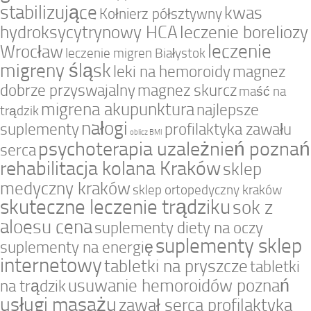
stabilizujące
kwas
Kołnierz półsztywny
hydroksycytrynowy HCA
leczenie boreliozy
leczenie
Wrocław
leczenie migren Białystok
migreny śląsk
leki na hemoroidy
magnez
dobrze przyswajalny
magnez skurcz
maść na
migrena akupunktura
najlepsze
trądzik
nałogi
suplementy
profilaktyka zawału
oblicz BMI
psychoterapia uzależnień poznań
serca
rehabilitacja kolana Kraków
sklep
medyczny kraków
sklep ortopedyczny kraków
skuteczne leczenie trądziku
sok z
aloesu cena
suplementy diety na oczy
suplementy sklep
suplementy na energię
internetowy
tabletki na pryszcze
tabletki
usuwanie hemoroidów poznań
na trądzik
usługi masażu
zawał serca profilaktyka