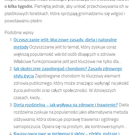
o kilka tygodni.
Pamiętaj jednak, aby unikać przechowywania ich w
plastikowych torebkach, które sprzyjają gromadzeniu się wilgoci i
powstawaniu pleśni.
Podobne wpisy:
Oczyszczanie jelit: kluczowe zasady, dieta i naturalne
metody
Oczyszczanie jelit to temat, który zyskuje coraz
większą popularność wśród osób dbających o zdrowie.
Właściwe funkcjonowanie jelit jest kluczowe nie tylko dla...
Jak skutecznie zapobiegać chorobom? Zasady zdrowego
stylu życia
Zapobieganie chorobom to kluczowy element
zdrowia publicznego, który może znacząco wpłynąć na jakość
życia jednostki oraz całych społeczności. W dzisiejszych
czasach, kiedy...
Dieta rozdzielna – jak wpływa na zdrowie i trawienie?
Dieta
rozdzielna zyskuje na popularności jako alternatywna metoda
odżywiania, która obiecuje poprawę trawienia i ogólnego
samopoczucia. Opiera się na prostym, ale kontrowersyjnym...
Kwasy owocowe w pielęgnacji skóry – efekty, rodzaje i