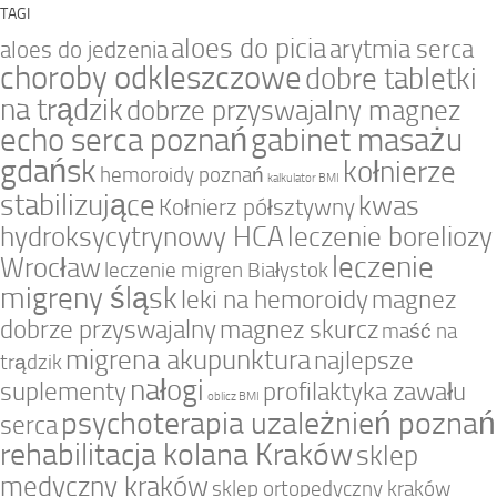
TAGI
aloes do picia
arytmia serca
aloes do jedzenia
choroby odkleszczowe
dobre tabletki
na trądzik
dobrze przyswajalny magnez
echo serca poznań
gabinet masażu
gdańsk
kołnierze
hemoroidy poznań
kalkulator BMI
stabilizujące
kwas
Kołnierz półsztywny
hydroksycytrynowy HCA
leczenie boreliozy
leczenie
Wrocław
leczenie migren Białystok
migreny śląsk
leki na hemoroidy
magnez
dobrze przyswajalny
magnez skurcz
maść na
migrena akupunktura
najlepsze
trądzik
nałogi
suplementy
profilaktyka zawału
oblicz BMI
psychoterapia uzależnień poznań
serca
rehabilitacja kolana Kraków
sklep
medyczny kraków
sklep ortopedyczny kraków