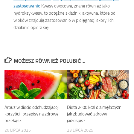
zastosowanie
Kwasy owocowe, znane również jako
hydroksykwasy, to potężne składniki aktywne, które od
wieków znajdują zastosowanie w pielęgnacji skóry. Ich
działanie opiera się...
MOŻESZ RÓWNIEŻ POLUBIĆ…
Arbuz w diecie odchudzającej:
Dieta 2400 kcal dla mężczyzn:
korzyści i przepisy na zdrowe
jak zbudować zdrowy
przekąski
jadłospis?
26 LIPCA 2025
23 LIPCA 2025