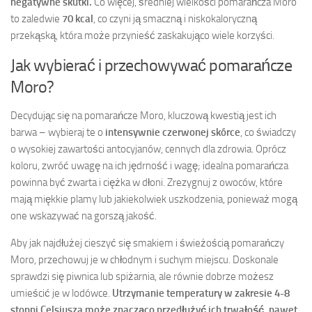
negatywne skutki.
Co więcej, średniej wielkości pomarańcza Moro
to zaledwie
70 kcal
, co czyni ją smaczną i niskokaloryczną
przekąską, która może przynieść zaskakująco wiele korzyści.
Jak wybierać i przechowywać pomarańcze
Moro?
Decydując się na pomarańcze Moro, kluczową kwestią jest ich
barwa – wybieraj te o
intensywnie czerwonej skórce
, co świadczy
o wysokiej zawartości antocyjanów, cennych dla zdrowia. Oprócz
koloru, zwróć uwagę na ich jędrność i wagę; idealna pomarańcza
powinna być zwarta i ciężka w dłoni. Zrezygnuj z owoców, które
mają miękkie plamy lub jakiekolwiek uszkodzenia, ponieważ mogą
one wskazywać na gorszą jakość.
Aby jak najdłużej cieszyć się smakiem i świeżością pomarańczy
Moro, przechowuj je w chłodnym i suchym miejscu. Doskonale
sprawdzi się piwnica lub spiżarnia, ale równie dobrze możesz
umieścić je w lodówce.
Utrzymanie temperatury w zakresie 4-8
stopni Celsjusza może znacząco przedłużyć ich trwałość, nawet