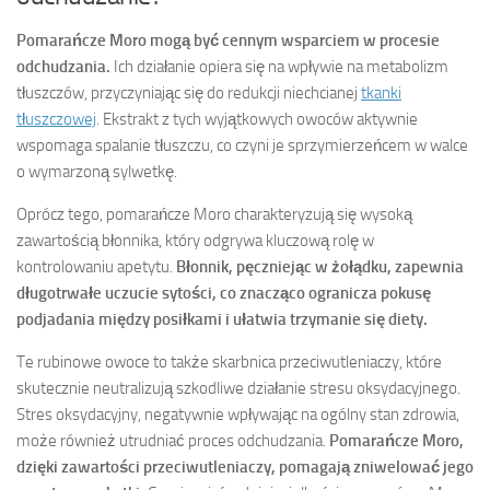
Pomarańcze Moro mogą być cennym wsparciem w procesie
odchudzania.
Ich działanie opiera się na wpływie na metabolizm
tłuszczów, przyczyniając się do redukcji niechcianej
tkanki
tłuszczowej
. Ekstrakt z tych wyjątkowych owoców aktywnie
wspomaga spalanie tłuszczu, co czyni je sprzymierzeńcem w walce
o wymarzoną sylwetkę.
Oprócz tego, pomarańcze Moro charakteryzują się wysoką
zawartością błonnika, który odgrywa kluczową rolę w
kontrolowaniu apetytu.
Błonnik, pęczniejąc w żołądku, zapewnia
długotrwałe uczucie sytości, co znacząco ogranicza pokusę
podjadania między posiłkami i ułatwia trzymanie się diety.
Te rubinowe owoce to także skarbnica przeciwutleniaczy, które
skutecznie neutralizują szkodliwe działanie stresu oksydacyjnego.
Stres oksydacyjny, negatywnie wpływając na ogólny stan zdrowia,
może również utrudniać proces odchudzania.
Pomarańcze Moro,
dzięki zawartości przeciwutleniaczy, pomagają zniwelować jego