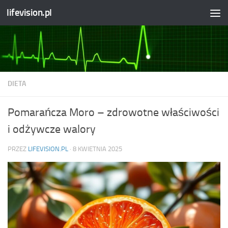
lifevision.pl
Skip to content
DIETA
Pomarańcza Moro – zdrowotne właściwości
i odżywcze walory
PRZEZ
LIFEVISION.PL
·
8 KWIETNIA 2025