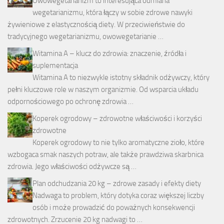
Owowegetarianizm to interesująca odmiana
wegetarianizmu, która łączy w sobie zdrowe nawyki
żywieniowe z elastycznością diety. W przeciwieństwie do
tradycyjnego wegetarianizmu, owowegetarianie …
Witamina A – klucz do zdrowia: znaczenie, źródła i
suplementacja
Witamina A to niezwykle istotny składnik odżywczy, który
pełni kluczowe role w naszym organizmie. Od wsparcia układu
odpornościowego po ochronę zdrowia …
Koperek ogrodowy – zdrowotne właściwości i korzyści
zdrowotne
Koperek ogrodowy to nie tylko aromatyczne zioło, które
wzbogaca smak naszych potraw, ale także prawdziwa skarbnica
zdrowia. Jego właściwości odżywcze są …
Plan odchudzania 20 kg – zdrowe zasady i efekty diety
Nadwaga to problem, który dotyka coraz większej liczby
osób i może prowadzić do poważnych konsekwencji
zdrowotnych. Zrzucenie 20 kg nadwagi to …