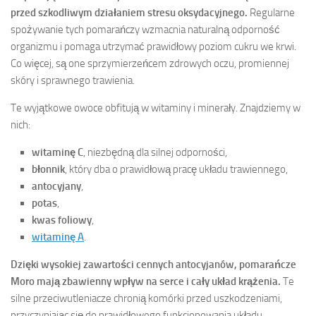
przed szkodliwym działaniem stresu oksydacyjnego.
Regularne
spożywanie tych pomarańczy wzmacnia naturalną odporność
organizmu i pomaga utrzymać prawidłowy poziom cukru we krwi.
Co więcej, są one sprzymierzeńcem zdrowych oczu, promiennej
skóry i sprawnego trawienia.
Te wyjątkowe owoce obfitują w witaminy i minerały. Znajdziemy w
nich:
witaminę C
, niezbędną dla silnej odporności,
błonnik
, który dba o prawidłową pracę układu trawiennego,
antocyjany
,
potas
,
kwas foliowy
,
witaminę A
.
Dzięki wysokiej zawartości cennych antocyjanów, pomarańcze
Moro mają zbawienny wpływ na serce i cały układ krążenia.
Te
silne przeciwutleniacze chronią komórki przed uszkodzeniami,
przyczyniając się do prawidłowego funkcjonowania układu