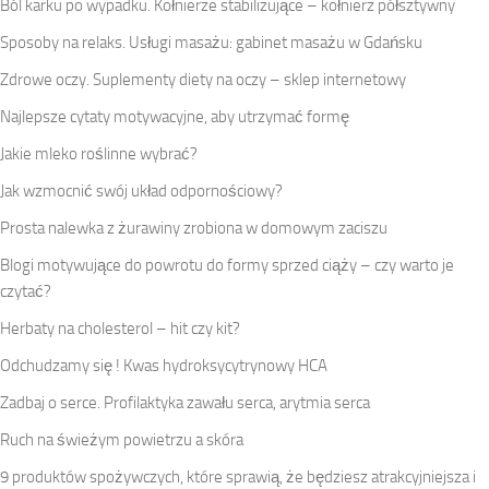
Ból karku po wypadku. Kołnierze stabilizujące – kołnierz półsztywny
Sposoby na relaks. Usługi masażu: gabinet masażu w Gdańsku
Zdrowe oczy. Suplementy diety na oczy – sklep internetowy
Najlepsze cytaty motywacyjne, aby utrzymać formę
Jakie mleko roślinne wybrać?
Jak wzmocnić swój układ odpornościowy?
Prosta nalewka z żurawiny zrobiona w domowym zaciszu
Blogi motywujące do powrotu do formy sprzed ciąży – czy warto je
czytać?
Herbaty na cholesterol – hit czy kit?
Odchudzamy się ! Kwas hydroksycytrynowy HCA
Zadbaj o serce. Profilaktyka zawału serca, arytmia serca
Ruch na świeżym powietrzu a skóra
9 produktów spożywczych, które sprawią, że będziesz atrakcyjniejsza i