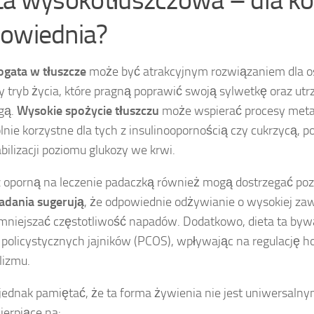
ta wysokotłuszczowa – dla ko
owiednia?
ogata w tłuszcze
może być atrakcyjnym rozwiązaniem dla 
 tryb życia, które pragną poprawić swoją sylwetkę oraz ut
gą.
Wysokie spożycie tłuszczu
może wspierać procesy metab
lnie korzystne dla tych z insulinoopornością czy cukrzycą,
abilizacji poziomu glukozy we krwi.
 oporną na leczenie padaczką również mogą dostrzegać poz
adania sugerują
, że odpowiednie odżywianie o wysokiej za
niejszać częstotliwość napadów. Dodatkowo, dieta ta by
 policystycznych jajników (PCOS), wpływając na regulację 
lizmu.
jednak pamiętać, że ta forma żywienia nie jest uniwersaln
ierpiące na: