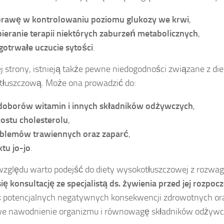
rawę w kontrolowaniu poziomu glukozy we krwi
,
ieranie terapii niektórych zaburzeń metabolicznych
,
gotrwałe uczucie sytości
.
ej strony, istnieją także pewne niedogodności związane z die
łuszczową. Może ona prowadzić do:
doborów witamin i innych składników odżywczych
,
ostu cholesterolu
,
blemów trawiennych oraz zaparć
,
ktu jo-jo
.
względu warto podejść do diety wysokotłuszczowej z rozwa
się konsultację ze specjalistą ds. żywienia przed jej rozpoc
 potencjalnych negatywnych konsekwencji zdrowotnych or
we nawodnienie organizmu i równowagę składników odżywc