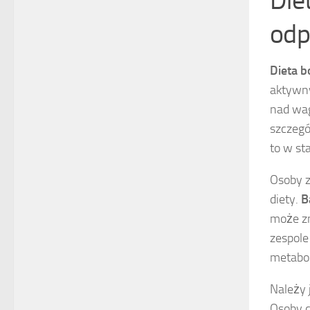
Die
odp
Dieta b
aktywny
nad wa
szczegó
to w st
Osoby z
diety.
B
może zm
zespole
metabo
Należy 
Osoby c