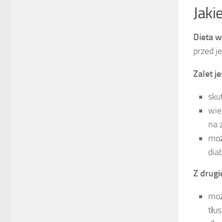
Jaki
Dieta 
przed j
Zalet j
sku
wie
na 
moż
dia
Z drugi
moż
tłu