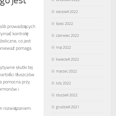
go jest
sierpień 2022
lipiec 2022
osób prowadzących
rzymać kontrolę
czerwiec 2022
oliczne, co jest
maj 2022
 ponieważ pomaga
kwiecień 2022
ytywne skutki tej
marzec 2022
wartości tłuszczów
wa pomocna przy
luty 2022
hormonów i
styczeń 2022
grudzień 2021
ym rozwiązaniem.