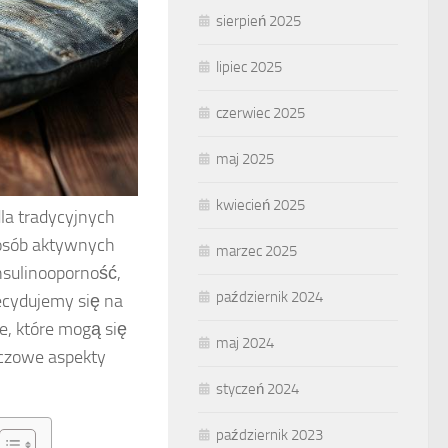
sierpień 2025
lipiec 2025
czerwiec 2025
maj 2025
kwiecień 2025
la tradycyjnych
 osób aktywnych
marzec 2025
insulinooporność,
październik 2024
ecydujemy się na
e, które mogą się
maj 2024
uczowe aspekty
styczeń 2024
październik 2023