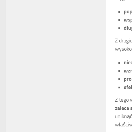
pop
wsp
dłu
Z drugi
wysokot
nie
wzr
pro
efe
Z tego 
zaleca 
uniknąć
właści