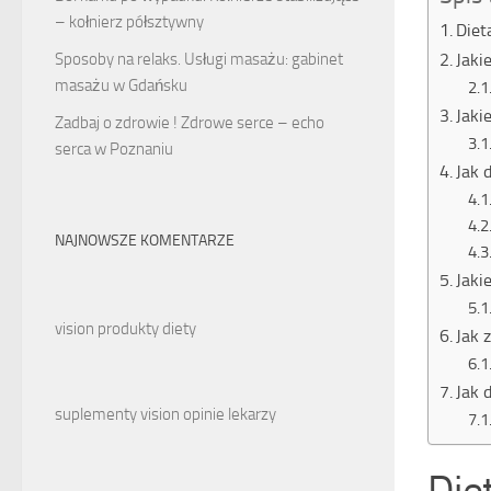
– kołnierz półsztywny
Diet
Sposoby na relaks. Usługi masażu: gabinet
Jaki
masażu w Gdańsku
Jaki
Zadbaj o zdrowie ! Zdrowe serce – echo
serca w Poznaniu
Jak 
NAJNOWSZE KOMENTARZE
Jaki
vision produkty diety
Jak 
Jak 
suplementy vision opinie lekarzy