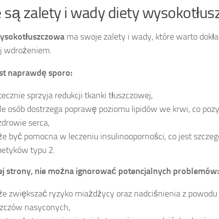
e są zalety i wady diety wysokotłu
wysokotłuszczowa
ma swoje zalety i wady, które warto dokł
ej wdrożeniem.
est naprawdę sporo:
tecznie sprzyja redukcji tkanki tłuszczowej,
le osób dostrzega poprawę poziomu lipidów we krwi, co po
zdrowie serca,
e być pomocna w leczeniu insulinooporności, co jest szczegó
betyków typu 2.
ej strony, nie można ignorować potencjalnych problemów:
e zwiększać ryzyko miażdżycy oraz nadciśnienia z powodu z
szczów nasyconych,