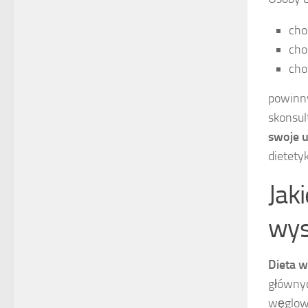
cho
cho
cho
powinny
skonsul
swoje u
dietety
Jaki
wys
Dieta 
głównyc
węglow