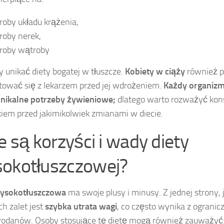
roby układu krążenia,
roby nerek,
roby wątroby
 unikać diety bogatej w tłuszcze.
Kobiety w ciąży
również 
tować się z lekarzem przed jej wdrożeniem.
Każdy organiz
nikalne potrzeby żywieniowe;
dlatego warto rozważyć kons
kiem przed jakimikolwiek zmianami w diecie.
e są korzyści i wady diety
okotłuszczowej?
wysokotłuszczowa
ma swoje plusy i minusy. Z jednej strony, j
h zalet jest
szybka utrata wagi
, co często wynika z ogranic
odanów. Osoby stosujące tę dietę mogą również zauważyć