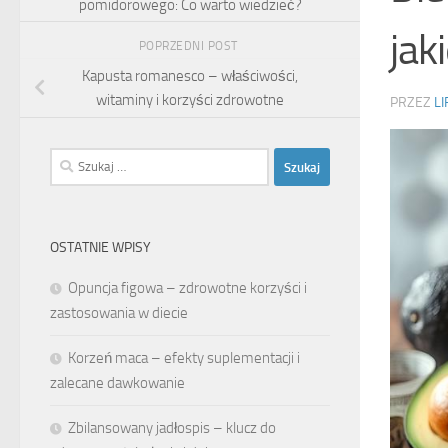
pomidorowego: Co warto wiedzieć?
jak
POPRZEDNI POST
Kapusta romanesco – właściwości,
witaminy i korzyści zdrowotne
PRZEZ
LI
Szukaj:
OSTATNIE WPISY
Opuncja figowa – zdrowotne korzyści i
zastosowania w diecie
Korzeń maca – efekty suplementacji i
zalecane dawkowanie
Zbilansowany jadłospis – klucz do