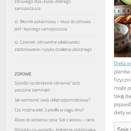
zdrowego stylu życia i dobrego
samopoczucia
Błonnik pokarmowy – klucz do zdrowia
jelit i lepszego samopoczucia
Czosnek: zdrowotne właściwości,
zastosowanie i ryzyko działania ubocznego
Dieta 
planów 
ZDROWIE
fizyczn
Sposób na obniżenie ciśnienia? Jedz
może pr
pieczone ziemniaki!
taką di
Jak wzmocnić swój układ odpornościowy?
pojawić
Czy można jeść 3 posiłki w ciągu dnia?
diety w
Aloes do jedzenia i picia. Sok z aloesu – cena
Spis 
Ból karku po wypadku. Kołnierze stabilizujące