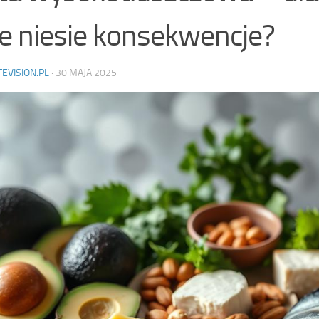
ie niesie konsekwencje?
FEVISION.PL
·
30 MAJA 2025