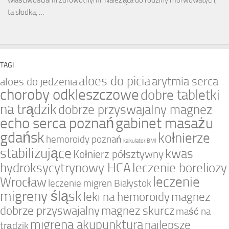
ta słodka, …
TAGI
aloes do picia
arytmia serca
aloes do jedzenia
choroby odkleszczowe
dobre tabletki
na trądzik
dobrze przyswajalny magnez
echo serca poznań
gabinet masażu
gdańsk
kołnierze
hemoroidy poznań
kalkulator BMI
stabilizujące
kwas
Kołnierz półsztywny
hydroksycytrynowy HCA
leczenie boreliozy
leczenie
Wrocław
leczenie migren Białystok
migreny śląsk
leki na hemoroidy
magnez
dobrze przyswajalny
magnez skurcz
maść na
migrena akupunktura
najlepsze
trądzik