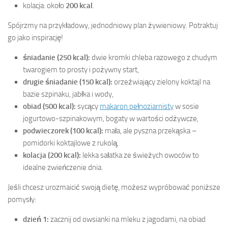
kolacja: około
200 kcal
.
Spójrzmy na przykładowy, jednodniowy plan żywieniowy. Potraktuj
go jako inspirację!
śniadanie (250 kcal):
dwie kromki chleba razowego z chudym
twarogiem to prosty i pożywny start,
drugie śniadanie (150 kcal):
orzeźwiający zielony koktajl na
bazie szpinaku, jabłka i wody,
obiad (500 kcal):
sycący
makaron pełnoziarnisty
w sosie
jogurtowo-szpinakowym, bogaty w wartości odżywcze,
podwieczorek (100 kcal):
mała, ale pyszna przekąska –
pomidorki koktajlowe z rukolą,
kolacja (200 kcal):
lekka sałatka ze świeżych owoców to
idealne zwieńczenie dnia.
Jeśli chcesz urozmaicić swoją dietę, możesz wypróbować poniższe
pomysły:
dzień 1:
zacznij od owsianki na mleku z jagodami, na obiad