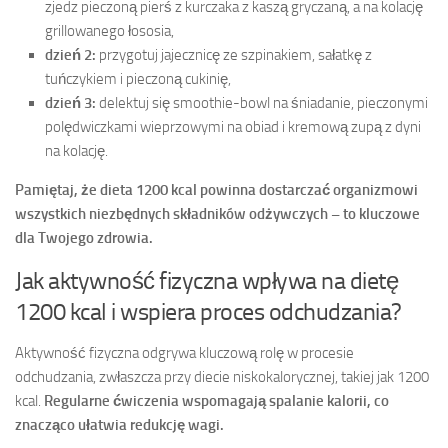
zjedz pieczoną pierś z kurczaka z kaszą gryczaną, a na kolację
grillowanego łososia,
dzień 2:
przygotuj jajecznicę ze szpinakiem, sałatkę z
tuńczykiem i pieczoną cukinię,
dzień 3:
delektuj się smoothie-bowl na śniadanie, pieczonymi
polędwiczkami wieprzowymi na obiad i kremową zupą z dyni
na kolację.
Pamiętaj, że dieta 1200 kcal powinna dostarczać organizmowi
wszystkich niezbędnych składników odżywczych – to kluczowe
dla Twojego zdrowia.
Jak aktywność fizyczna wpływa na dietę
1200 kcal i wspiera proces odchudzania?
Aktywność fizyczna odgrywa kluczową rolę w procesie
odchudzania, zwłaszcza przy diecie niskokalorycznej, takiej jak 1200
kcal.
Regularne ćwiczenia wspomagają spalanie kalorii, co
znacząco ułatwia redukcję wagi.