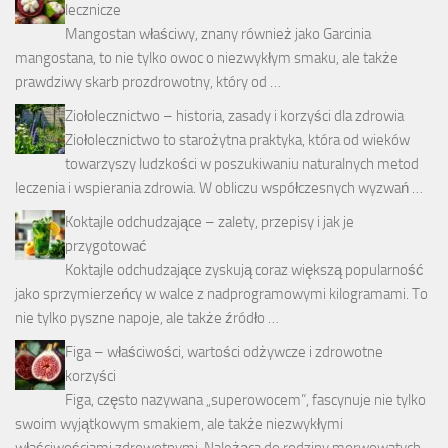
lecznicze
Mangostan właściwy, znany również jako Garcinia
mangostana, to nie tylko owoc o niezwykłym smaku, ale także
prawdziwy skarb prozdrowotny, który od …
Ziołolecznictwo – historia, zasady i korzyści dla zdrowia
Ziołolecznictwo to starożytna praktyka, która od wieków
towarzyszy ludzkości w poszukiwaniu naturalnych metod
leczenia i wspierania zdrowia. W obliczu współczesnych wyzwań …
Koktajle odchudzające – zalety, przepisy i jak je
przygotować
Koktajle odchudzające zyskują coraz większą popularność
jako sprzymierzeńcy w walce z nadprogramowymi kilogramami. To
nie tylko pyszne napoje, ale także źródło …
Figa – właściwości, wartości odżywcze i zdrowotne
korzyści
Figa, często nazywana „superowocem”, fascynuje nie tylko
swoim wyjątkowym smakiem, ale także niezwykłymi
właściwościami zdrowotnymi. Należąca do rodziny morwowatych,