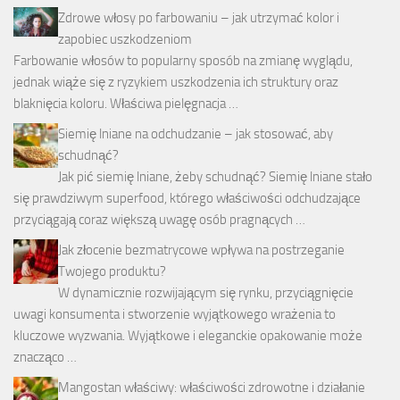
Zdrowe włosy po farbowaniu – jak utrzymać kolor i
zapobiec uszkodzeniom
Farbowanie włosów to popularny sposób na zmianę wyglądu,
jednak wiąże się z ryzykiem uszkodzenia ich struktury oraz
blaknięcia koloru. Właściwa pielęgnacja …
Siemię lniane na odchudzanie – jak stosować, aby
schudnąć?
Jak pić siemię lniane, żeby schudnąć? Siemię lniane stało
się prawdziwym superfood, którego właściwości odchudzające
przyciągają coraz większą uwagę osób pragnących …
Jak złocenie bezmatrycowe wpływa na postrzeganie
Twojego produktu?
W dynamicznie rozwijającym się rynku, przyciągnięcie
uwagi konsumenta i stworzenie wyjątkowego wrażenia to
kluczowe wyzwania. Wyjątkowe i eleganckie opakowanie może
znacząco …
Mangostan właściwy: właściwości zdrowotne i działanie