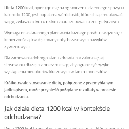
Dieta 1200 kcal
, opierająca się na ograniczeniu dziennego spożycia
kalorii do 1200, jest popularna wśród osób, które chcą zredukować
wagę, zwłaszcza tych o niskim zapotrzebowaniu energetycznym.
Wymaga ona starannego planowania każdego posiłku i wiąże się z
koniecznością trwałej zmiany dotychczasowych nawyków
żywieniowych.
Dla zachowania dobrego stanu zdrowia, nie zaleca się jej
stosowania dłużej niż przez miesiąc, aby ograniczyć ryzyko
wystąpienia niedoborów kluczowych witamin i minerałów.
Krótkotrwałe stosowanie diety, połączone z przemyślanym
jadłospisem, może przynieść pożądane rezultaty w procesie
odchudzania.
Jak działa dieta 1200 kcal w kontekście
odchudzania?
Dieta
1200 kcal
to popularna metoda redukcji wagi, która opiera się