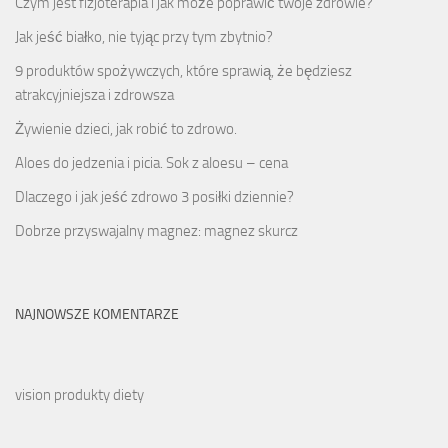
Czym jest fizjoterapia i jak może poprawić twoje zdrowie?
Jak jeść białko, nie tyjąc przy tym zbytnio?
9 produktów spożywczych, które sprawią, że będziesz
atrakcyjniejsza i zdrowsza
Żywienie dzieci, jak robić to zdrowo.
Aloes do jedzenia i picia. Sok z aloesu – cena
Dlaczego i jak jeść zdrowo 3 posiłki dziennie?
Dobrze przyswajalny magnez: magnez skurcz
NAJNOWSZE KOMENTARZE
vision produkty diety