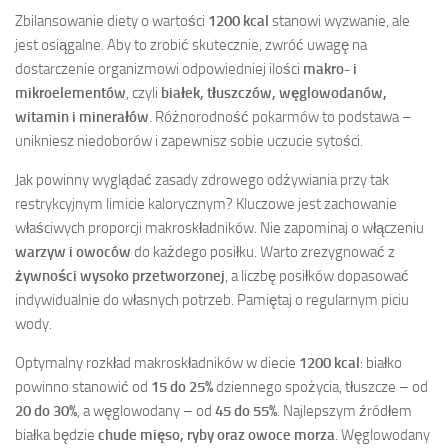
Zbilansowanie diety o wartości
1200 kcal
stanowi wyzwanie, ale
jest osiągalne. Aby to zrobić skutecznie, zwróć uwagę na
dostarczenie organizmowi odpowiedniej ilości
makro- i
mikroelementów
, czyli
białek, tłuszczów, węglowodanów,
witamin i minerałów
. Różnorodność pokarmów to podstawa –
unikniesz niedoborów i zapewnisz sobie uczucie sytości.
Jak powinny wyglądać zasady zdrowego odżywiania przy tak
restrykcyjnym limicie kalorycznym? Kluczowe jest zachowanie
właściwych proporcji makroskładników. Nie zapominaj o włączeniu
warzyw i owoców
do każdego posiłku. Warto zrezygnować z
żywności wysoko przetworzonej
, a liczbę posiłków dopasować
indywidualnie do własnych potrzeb. Pamiętaj o regularnym piciu
wody.
Optymalny rozkład makroskładników w diecie
1200 kcal
: białko
powinno stanowić od
15 do 25%
dziennego spożycia, tłuszcze – od
20 do 30%
, a węglowodany – od
45 do 55%
. Najlepszym źródłem
białka będzie
chude mięso, ryby oraz owoce morza
. Węglowodany