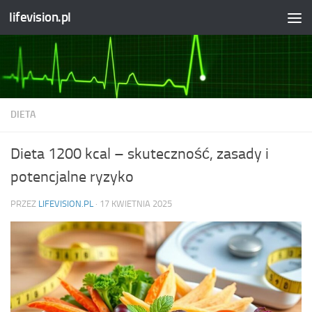
lifevision.pl
Skip to content
DIETA
Dieta 1200 kcal – skuteczność, zasady i
potencjalne ryzyko
PRZEZ
LIFEVISION.PL
·
17 KWIETNIA 2025