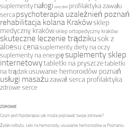
nałogi
suplementy
profilaktyka zawału
oblicz BMI
psychoterapia uzależnień poznań
serca
rehabilitacja kolana Kraków
sklep
medyczny kraków
sklep ortopedyczny kraków
skuteczne leczenie trądziku
sok z
aloesu cena
suplementy diety na oczy
suplementy sklep
suplementy na energię
internetowy
tabletki na pryszcze
tabletki
usuwanie hemoroidów poznań
na trądzik
usługi masażu
zawał serca profilaktyka
zdrowe serce
ZDROWIE
Czym jest fizjoterapia i jak może poprawić twoje zdrowie?
Żylaki odbytu. Leki na hemoroidy, usuwanie hemoroidów w Poznaniu