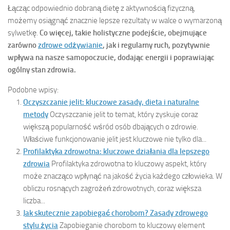
Łącząc odpowiednio dobraną dietę z aktywnością fizyczną,
możemy osiągnąć znacznie lepsze rezultaty w walce o wymarzoną
sylwetkę.
Co więcej, takie holistyczne podejście, obejmujące
zarówno
zdrowe odżywianie
, jak i regularny ruch, pozytywnie
wpływa na nasze samopoczucie, dodając energii i poprawiając
ogólny stan zdrowia.
Podobne wpisy:
Oczyszczanie jelit: kluczowe zasady, dieta i naturalne
metody
Oczyszczanie jelit to temat, który zyskuje coraz
większą popularność wśród osób dbających o zdrowie.
Właściwe funkcjonowanie jelit jest kluczowe nie tylko dla...
Profilaktyka zdrowotna: kluczowe działania dla lepszego
zdrowia
Profilaktyka zdrowotna to kluczowy aspekt, który
może znacząco wpłynąć na jakość życia każdego człowieka. W
obliczu rosnących zagrożeń zdrowotnych, coraz większa
liczba...
Jak skutecznie zapobiegać chorobom? Zasady zdrowego
stylu życia
Zapobieganie chorobom to kluczowy element