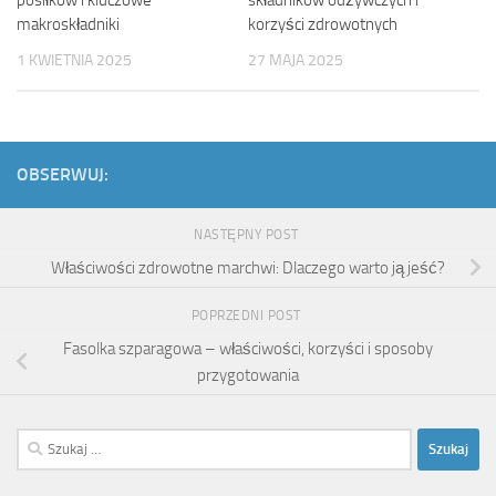
posiłków i kluczowe
składników odżywczych i
makroskładniki
korzyści zdrowotnych
1 KWIETNIA 2025
27 MAJA 2025
OBSERWUJ:
NASTĘPNY POST
Właściwości zdrowotne marchwi: Dlaczego warto ją jeść?
POPRZEDNI POST
Fasolka szparagowa – właściwości, korzyści i sposoby
przygotowania
Szukaj: